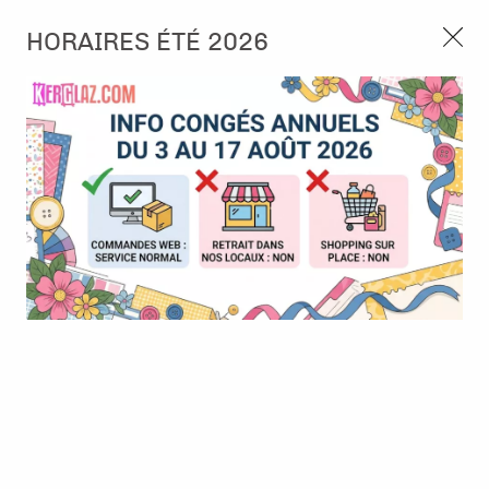
3, rue de Tasmanie 44115 Basse Goulaine
HORAIRES ÉTÉ 2026
Continuer sans accepter
PORT OFFERT À PARTIR DE 49 €
Nous autorisez-vous à utiliser vos
02 52 10 57 10
CONTACT
cookies ?
Ils nous seront utiles pour :
0
Améliorer l'interface et les fonctionnalités du site
Mesurer les campagnes marketing et proposer des
Accueil
>
Album & Objet
>
Anneau, Recharge & Accessoires
>
4
mises à jour sur nos produits
Coins - Simples fins dorés
Gérer l'authentification et surveiller les erreurs
techniques
Certains cookies sont nécessaires à des fins techniques, ils sont donc dispensés
de consentement. D'autres, non obligatoires, peuvent être utilisés pour la
personnalisation des annonces et du contenu, la mesure des annonces et du
contenu, la connaissance de l'audience et le développement de produits, les
données de géolocalisation précises et l'identification par le balayage de l'appareil,
le stockage et/ou l'accès aux informations sur un appareil. Si vous donnez votre
consentement, celui-ci sera valable sur l’ensemble des sous-domaines de Kerglaz.
Vous disposez de la possibilité de retirer votre consentement à tout moment en
cliquant sur le widget en bas à droite de la page. Pour en savoir plus, consulter
notre politique de cookie.