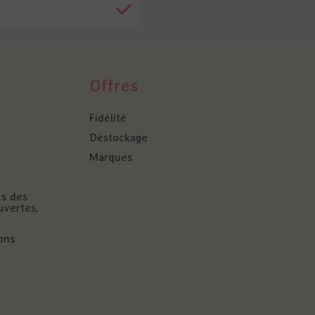
Offres
Fidélité
Déstockage
Marques
és des
uvertes,
ons