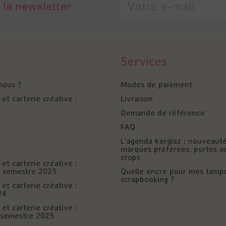
 la newsletter
s
Services
nous ?
Modes de paiement
et carterie créative :
Livraison
Demande de référence
FAQ
L'agenda Kerglaz : nouveaut
marques préférées, portes o
crops
et carterie créative :
er semestre 2025
Quelle encre pour mes tamp
scrapbooking ?
et carterie créative :
24
et carterie créative :
è semestre 2025