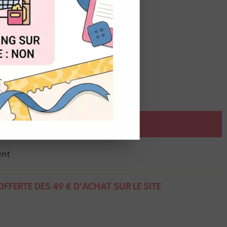
OUT
 le coeur rouge
AJOUTER AU PANIER
ent
FFERTE DÈS 49 € D'ACHAT SUR LE SITE