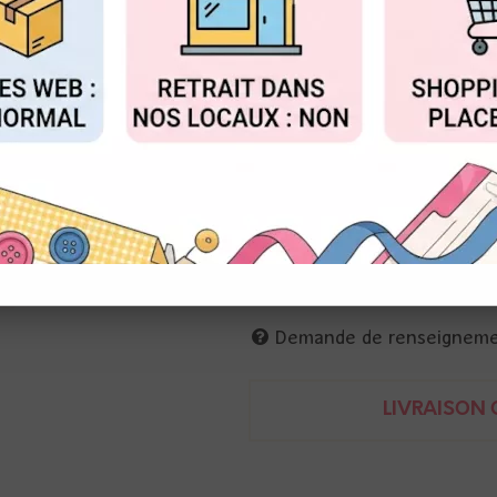
Réf. :
ZB-92401BRCN
FIGURER
ACCEPTER T
Zibuline
Charm métal
1,3 cm
médaillon noir métal doré avec
Demande de renseignem
LIVRAISON O