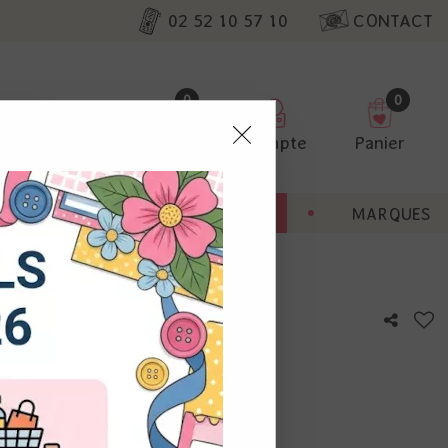
02 52 10 57 10
CONTACT
0
0
Favoris
Compte
Panier
pter
ENT
BONNES AFFAIRES
MARQUES
ur nos
Médaillon coeur noir
utres, non
s annonces
calisation
otre avis !
 appareil.
laz. Vous
s à droite