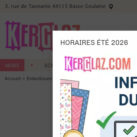
3, rue de Tasmanie 44115 Basse Goulaine
HORAIRES ÉTÉ 2026
Nous
NEWS
SCRAP CARTERIE
MACHINES 
Ils no
Accueil
>
Embellissement
>
Charms - breloques
>
Breloque 
Amé
Mes
pro
Gér
Certains 
obligatoi
et du con
précises 
Si vous 
disposez 
de la pag