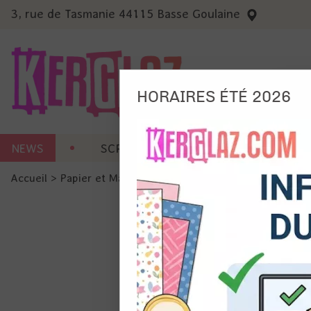
3, rue de Tasmanie 44115 Basse Goulaine
HORAIRES ÉTÉ 2026
Nous
NEWS
SCRAP CARTERIE
MACHINES 
Ils no
Accueil
>
Papier et Matière
>
Papier scrap uni
>
BAZZILL S
Amé
Mes
pro
Gér
Certains 
obligatoi
et du con
précises 
Si vous 
disposez 
de la pag