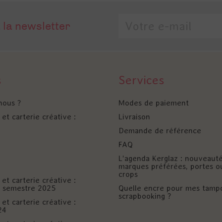
 la newsletter
s
Services
nous ?
Modes de paiement
et carterie créative :
Livraison
Demande de référence
FAQ
L'agenda Kerglaz : nouveaut
marques préférées, portes o
crops
et carterie créative :
er semestre 2025
Quelle encre pour mes tamp
scrapbooking ?
et carterie créative :
24