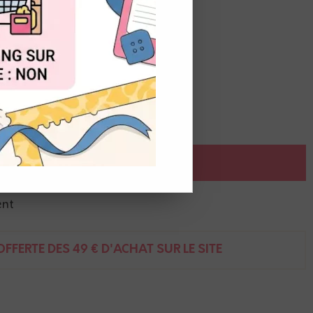
OUT
AJOUTER AU PANIER
ent
FFERTE DÈS 49 € D'ACHAT SUR LE SITE