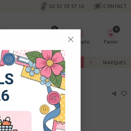
02 52 10 57 10
CONTACT
0
0
Favoris
Compte
Panier
pter
ENT
BONNES AFFAIRES
MARQUES
ur nos
utres, non
s annonces
calisation
otre avis !
 appareil.
laz. Vous
s à droite