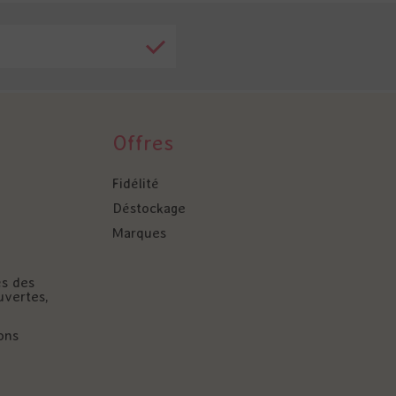
Offres
Fidélité
Déstockage
Marques
és des
uvertes,
ons