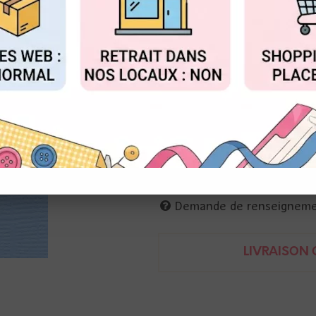
Réf. :
BZZ_T7-7112
FIGURER
ACCEPTER T
Cardstock Bazzill
30 x 30
Cardstock Bazzill
30 x 30
846523019538
Demande de renseignem
LIVRAISON O