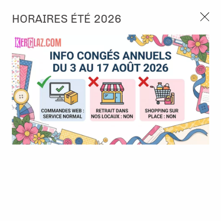
3, rue de Tasmanie 44115 Basse Goulaine
HORAIRES ÉTÉ 2026
Continuer sans accepter
PORT OFFERT À PARTIR DE 49 €
Nous autorisez-vous à utiliser vos
02 52 10 57 10
CONTACT
cookies ?
Ils nous seront utiles pour :
0
Améliorer l'interface et les fonctionnalités du site
Mesurer les campagnes marketing et proposer des
Accueil
>
Papier et Matière
>
Papier scrap uni
>
BAZZILL - Roselle
mises à jour sur nos produits
Gérer l'authentification et surveiller les erreurs
techniques
Certains cookies sont nécessaires à des fins techniques, ils sont donc dispensés
de consentement. D'autres, non obligatoires, peuvent être utilisés pour la
personnalisation des annonces et du contenu, la mesure des annonces et du
contenu, la connaissance de l'audience et le développement de produits, les
données de géolocalisation précises et l'identification par le balayage de l'appareil,
le stockage et/ou l'accès aux informations sur un appareil. Si vous donnez votre
consentement, celui-ci sera valable sur l’ensemble des sous-domaines de Kerglaz.
Vous disposez de la possibilité de retirer votre consentement à tout moment en
cliquant sur le widget en bas à droite de la page. Pour en savoir plus, consulter
notre politique de cookie.