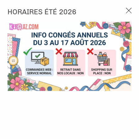
3, rue de Tasmanie 44115 Basse Goulaine
HORAIRES ÉTÉ 2026
Continuer sans accepter
PORT OFFERT À PARTIR DE 49 €
Nous autorisez-vous à utiliser vos
02 52 10 57 10
CONTACT
cookies ?
Ils nous seront utiles pour :
0
Améliorer l'interface et les fonctionnalités du site
Mesurer les campagnes marketing et proposer des
Accueil
>
Papier et Matière
>
Papier scrap uni
>
BAZZILL Quartz
mises à jour sur nos produits
Gérer l'authentification et surveiller les erreurs
techniques
Certains cookies sont nécessaires à des fins techniques, ils sont donc dispensés
de consentement. D'autres, non obligatoires, peuvent être utilisés pour la
personnalisation des annonces et du contenu, la mesure des annonces et du
contenu, la connaissance de l'audience et le développement de produits, les
données de géolocalisation précises et l'identification par le balayage de l'appareil,
le stockage et/ou l'accès aux informations sur un appareil. Si vous donnez votre
consentement, celui-ci sera valable sur l’ensemble des sous-domaines de Kerglaz.
Vous disposez de la possibilité de retirer votre consentement à tout moment en
cliquant sur le widget en bas à droite de la page. Pour en savoir plus, consulter
notre politique de cookie.