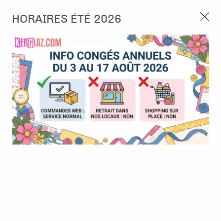
3, rue de Tasmanie 44115 Basse Goulaine
HORAIRES ÉTÉ 2026
Continuer sans accepter
PORT OFFERT À PARTIR DE 49 €
Nous autorisez-vous à utiliser vos
02 52 10 57 10
CONTACT
cookies ?
Ils nous seront utiles pour :
0
Améliorer l'interface et les fonctionnalités du site
Mesurer les campagnes marketing et proposer des
Accueil
>
Papier et Matière
>
Papier scrap uni
>
BAZZILL Orange
mises à jour sur nos produits
Gérer l'authentification et surveiller les erreurs
techniques
Certains cookies sont nécessaires à des fins techniques, ils sont donc dispensés
de consentement. D'autres, non obligatoires, peuvent être utilisés pour la
personnalisation des annonces et du contenu, la mesure des annonces et du
contenu, la connaissance de l'audience et le développement de produits, les
données de géolocalisation précises et l'identification par le balayage de l'appareil,
le stockage et/ou l'accès aux informations sur un appareil. Si vous donnez votre
consentement, celui-ci sera valable sur l’ensemble des sous-domaines de Kerglaz.
Vous disposez de la possibilité de retirer votre consentement à tout moment en
cliquant sur le widget en bas à droite de la page. Pour en savoir plus, consulter
notre politique de cookie.