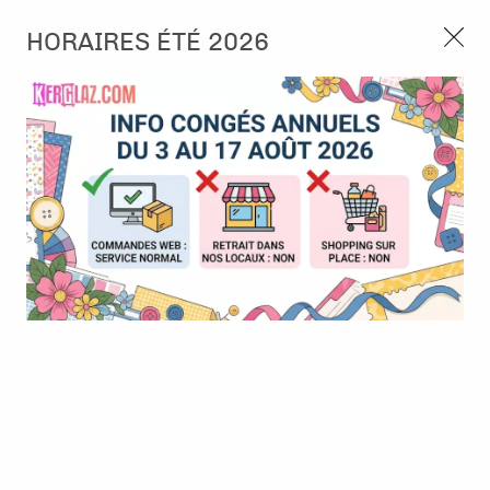
3, rue de Tasmanie 44115 Basse Goulaine
HORAIRES ÉTÉ 2026
Continuer sans accepter
PORT OFFERT À PARTIR DE 49 €
Nous autorisez-vous à utiliser vos
02 52 10 57 10
CONTACT
cookies ?
Ils nous seront utiles pour :
0
Améliorer l'interface et les fonctionnalités du site
Mesurer les campagnes marketing et proposer des
Accueil
>
Papier et Matière
>
Papier scrap uni
>
BAZZILL - Card
mises à jour sur nos produits
Shoppe - Sour Grape
Gérer l'authentification et surveiller les erreurs
techniques
Certains cookies sont nécessaires à des fins techniques, ils sont donc dispensés
de consentement. D'autres, non obligatoires, peuvent être utilisés pour la
personnalisation des annonces et du contenu, la mesure des annonces et du
contenu, la connaissance de l'audience et le développement de produits, les
données de géolocalisation précises et l'identification par le balayage de l'appareil,
le stockage et/ou l'accès aux informations sur un appareil. Si vous donnez votre
consentement, celui-ci sera valable sur l’ensemble des sous-domaines de Kerglaz.
Vous disposez de la possibilité de retirer votre consentement à tout moment en
cliquant sur le widget en bas à droite de la page. Pour en savoir plus, consulter
notre politique de cookie.