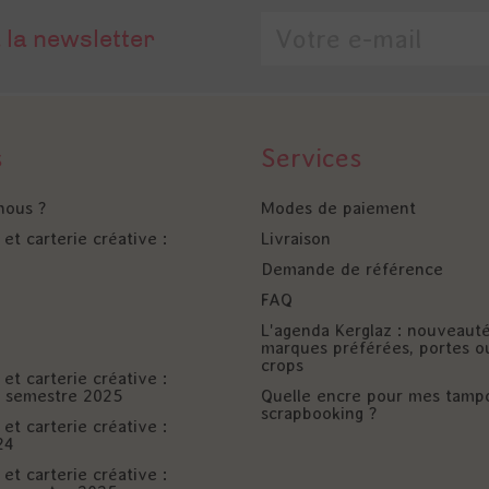
 la newsletter
s
Services
nous ?
Modes de paiement
et carterie créative :
Livraison
Demande de référence
FAQ
L'agenda Kerglaz : nouveaut
marques préférées, portes o
crops
et carterie créative :
er semestre 2025
Quelle encre pour mes tamp
scrapbooking ?
et carterie créative :
24
et carterie créative :