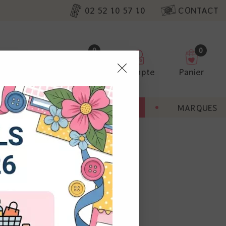
02 52 10 57 10
CONTACT
0
0
Favoris
Compte
Panier
pter
ENT
BONNES AFFAIRES
MARQUES
ur nos
utres, non
s annonces
calisation
 appareil.
laz. Vous
s à droite