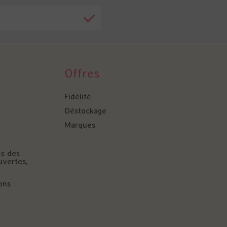
Offres
Fidélité
Déstockage
Marques
és des
uvertes,
ons