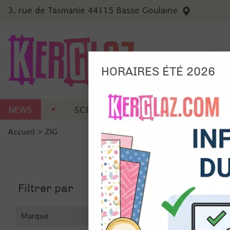
3, rue de Tasmanie 44115 Basse Goulaine
HORAIRES ÉTÉ 2026
Nous
NEWS
SCRAP CARTERIE
MACHINES 
Ils no
Accueil
>
ZIG
Amé
Mes
pro
Gér
Filtrer par
Certains 
obligatoi
et du con
précises 
Marque
Si vous 
disposez 
de la pag