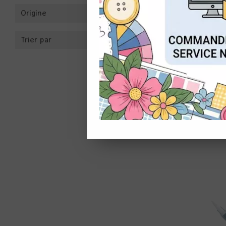
Origine
CON
Trier par
STYLO 