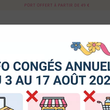
PORT OFFERT À PARTIR DE 49 €
Continuer sans acce
 autorisez-vous à utiliser vos cookies ?
DIES
MIXED MEDIA
OUTILS - RANGEM
us seront utiles pour :
liorer l'interface et les fonctionnalités du site
urer les campagnes marketing et proposer des mises à jour s
PRODUITS DE LA MARQUE ZIG
duits
er l'authentification et surveiller les erreurs techniques
8 articles sur
8
cookies sont nécessaires à des fins techniques, ils sont donc dispensés de consentement. D'a
res, peuvent être utilisés pour la personnalisation des annonces et du contenu, la mesure de
tenu, la connaissance de l'audience et le développement de produits, les données de géolo
et l'identification par le balayage de l'appareil, le stockage et/ou l'accès aux informations sur un
donnez votre consentement, celui-ci sera valable sur l’ensemble des sous-domaines de Kerg
de la possibilité de retirer votre consentement à tout moment en cliquant sur le widget en ba
e. Pour en savoir plus, consulter notre politique de cookie.