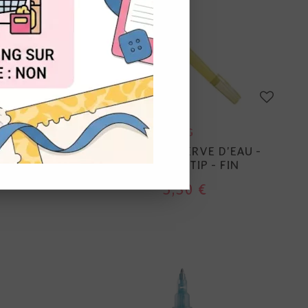
OUT
ZIG
'EAU -
PINCEAU RÉSERVE D'EAU -
SSE
DETAILER TIP - FIN
5,30 €