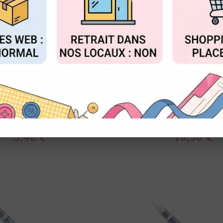
FIGURER
ACCEPTER T
ZIG
ZIG
COLLE 2 MM - POINTE
PINCEAU RÉSERVE D
FINE - ZIG
BROAD TIP - BRO
3,40 €
10,50 €