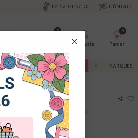
02 52 10 57 10
CONTACT
0
0
Favoris
Compte
Panier
pter
ENT
BONNES AFFAIRES
MARQUES
ur nos
der - Vintage Champagne
utres, non
s annonces
calisation
otre avis !
 appareil.
laz. Vous
s à droite