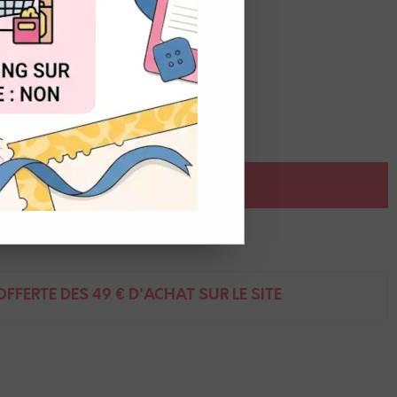
OUT
AJOUTER AU PANIER
ent
FFERTE DÈS 49 € D'ACHAT SUR LE SITE