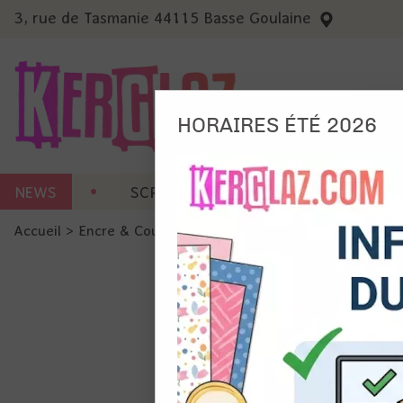
3, rue de Tasmanie 44115 Basse Goulaine
HORAIRES ÉTÉ 2026
Nous
NEWS
SCRAP CARTERIE
MACHINES 
Ils no
Accueil
>
Encre & Couleur
>
Poudre à embosser
>
Wow! Emb
Amé
Mes
pro
Gér
Certains 
obligatoi
et du con
précises 
Si vous 
disposez 
de la pag