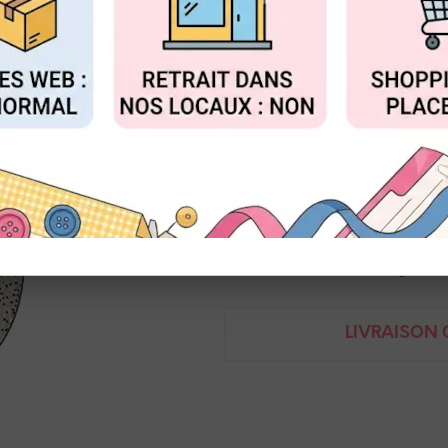
Réf. :
WS50R
FIGURER
ACCEPTER T
Wow!
Poudre à embosser pailletée
15 mL
5060210524708
Demande de renseignem
LIVRAISON O