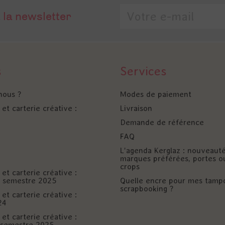
 la newsletter
s
Services
nous ?
Modes de paiement
et carterie créative :
Livraison
Demande de référence
FAQ
L'agenda Kerglaz : nouveaut
marques préférées, portes o
crops
et carterie créative :
er semestre 2025
Quelle encre pour mes tamp
scrapbooking ?
et carterie créative :
24
et carterie créative :
è semestre 2025