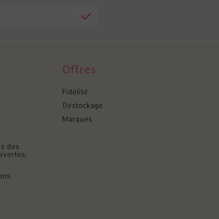
Offres
Fidélité
Déstockage
Marques
és des
uvertes,
ons