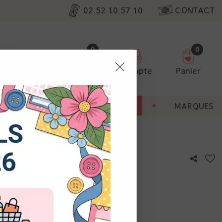
02 52 10 57 10
CONTACT
0
0
Favoris
Compte
Panier
pter
ENT
BONNES AFFAIRES
MARQUES
ur nos
er - Sherbet Fizz
utres, non
s annonces
calisation
otre avis !
 appareil.
laz. Vous
s à droite