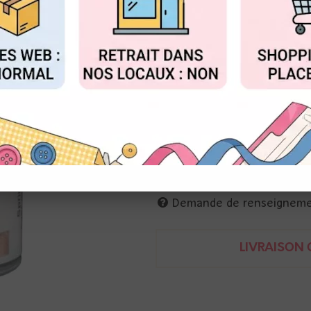
Réf. :
WL100R
FIGURER
ACCEPTER T
WOW!
Poudre à embosser
15 ml
inspired by Jo Firth-Young
5056333104095
Demande de renseignem
LIVRAISON O