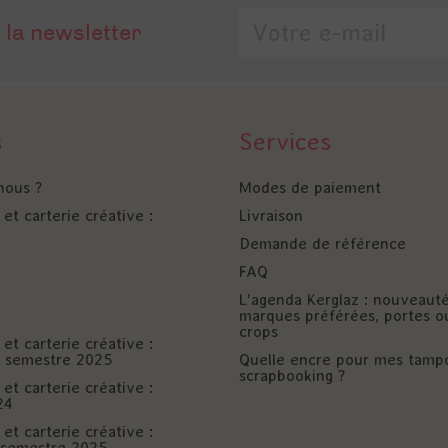
 la newsletter
s
Services
nous ?
Modes de paiement
et carterie créative :
Livraison
Demande de référence
FAQ
L'agenda Kerglaz : nouveaut
marques préférées, portes o
crops
et carterie créative :
er semestre 2025
Quelle encre pour mes tamp
scrapbooking ?
et carterie créative :
24
et carterie créative :
è semestre 2025