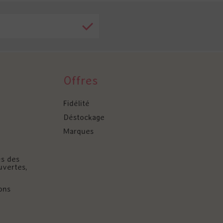
Offres
Fidélité
Déstockage
Marques
és des
uvertes,
ons