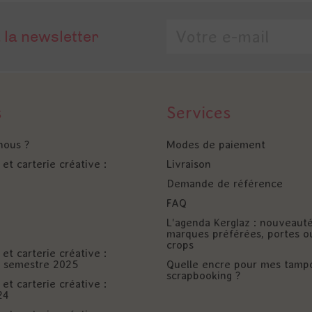
 la newsletter
s
Services
nous ?
Modes de paiement
et carterie créative :
Livraison
Demande de référence
FAQ
L'agenda Kerglaz : nouveaut
marques préférées, portes o
crops
et carterie créative :
er semestre 2025
Quelle encre pour mes tamp
scrapbooking ?
et carterie créative :
24