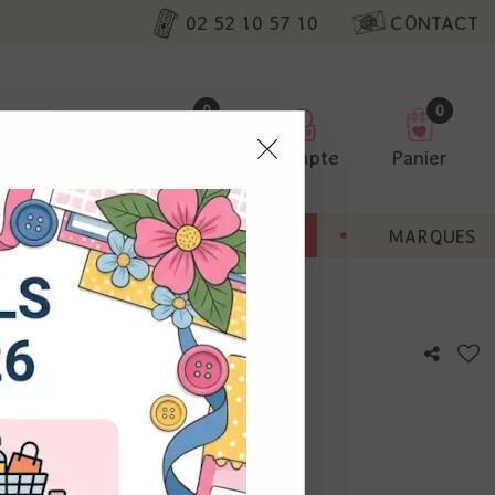
02 52 10 57 10
CONTACT
0
0
Favoris
Compte
Panier
pter
ENT
BONNES AFFAIRES
MARQUES
ur nos
der - Oasis
utres, non
s annonces
calisation
otre avis !
 appareil.
laz. Vous
s à droite