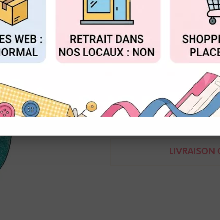
Réf. :
WL19R
FIGURER
ACCEPTER T
Poudre à embosser
15ml
Wow!
Demande de renseignem
LIVRAISON O