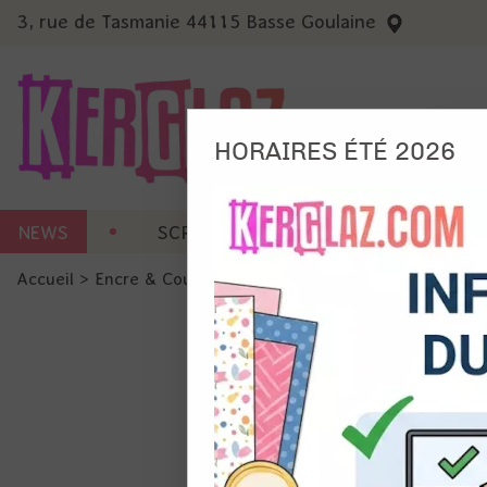
3, rue de Tasmanie 44115 Basse Goulaine
HORAIRES ÉTÉ 2026
Nous
NEWS
SCRAP CARTERIE
MACHINES 
Ils no
Accueil
>
Encre & Couleur
>
Poudre à embosser
>
Wow! Emb
Amé
Mes
pro
Gér
Certains 
obligatoi
et du con
précises 
Si vous 
disposez 
de la pag