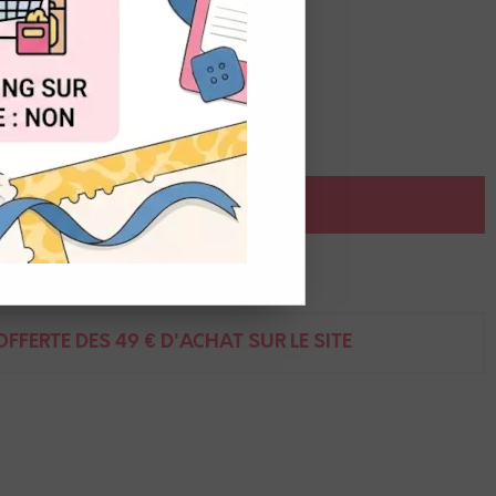
OUT
AJOUTER AU PANIER
ent
FFERTE DÈS 49 € D'ACHAT SUR LE SITE