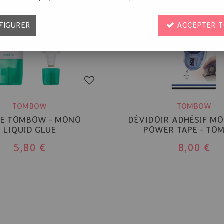
FIGURER
ACCEPTER T
TOMBOW
TOMBOW
LE TOMBOW - MONO
DÉVIDOIR ADHÉSIF M
LIQUID GLUE
POWER TAPE - TO
5,80 €
8,00 €