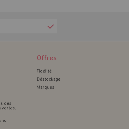
Offres
Fidélité
Déstockage
Marques
és des
uvertes,
ons