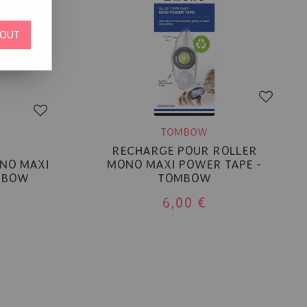
OUT
TOMBOW
RECHARGE POUR ROLLER
ONO MAXI
MONO MAXI POWER TAPE -
MBOW
TOMBOW
6,00 €