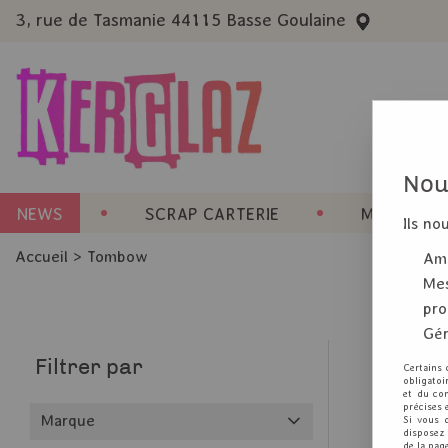
3, rue de Tasmanie 44115 Basse Goulaine
Nous
NEWS
SCRAP CARTERIE
MACHINES 
Ils no
Accueil
>
Tombow
Amé
Mes
pro
Gér
Filtrer par
Certains 
obligatoi
et du con
précises 
Marque
Si vous 
disposez 
de la pag