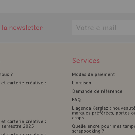
 la newsletter
s
Services
nous ?
Modes de paiement
et carterie créative :
Livraison
Demande de référence
FAQ
L'agenda Kerglaz : nouveaut
marques préférées, portes o
crops
et carterie créative :
er semestre 2025
Quelle encre pour mes tamp
scrapbooking ?
et carterie créative :