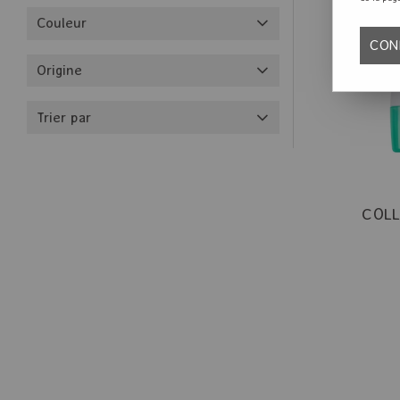
Couleur
CON
Origine
Trier par
COL