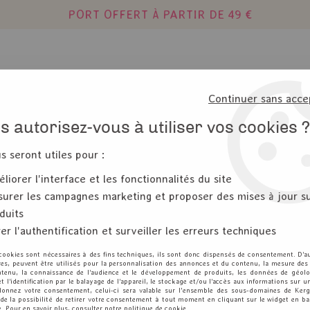
PORT OFFERT À PARTIR DE 49 €
Continuer sans acce
 autorisez-vous à utiliser vos cookies ?
DIES
MIXED MEDIA
OUTILS - RANGEM
us seront utiles pour :
liorer l'interface et les fonctionnalités du site
urer les campagnes marketing et proposer des mises à jour s
PRODUITS DE LA MARQUE TOMBOW
duits
er l'authentification et surveiller les erreurs techniques
6 articles sur
6
cookies sont nécessaires à des fins techniques, ils sont donc dispensés de consentement. D'a
res, peuvent être utilisés pour la personnalisation des annonces et du contenu, la mesure de
tenu, la connaissance de l'audience et le développement de produits, les données de géolo
et l'identification par le balayage de l'appareil, le stockage et/ou l'accès aux informations sur un
donnez votre consentement, celui-ci sera valable sur l’ensemble des sous-domaines de Kerg
de la possibilité de retirer votre consentement à tout moment en cliquant sur le widget en ba
e. Pour en savoir plus, consulter notre politique de cookie.