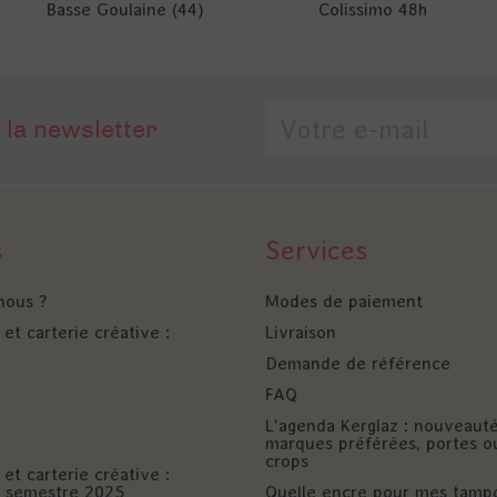
Basse Goulaine (44)
Colissimo 48h
 la newsletter
s
Services
nous ?
Modes de paiement
et carterie créative :
Livraison
Demande de référence
FAQ
L'agenda Kerglaz : nouveaut
marques préférées, portes o
crops
et carterie créative :
er semestre 2025
Quelle encre pour mes tamp