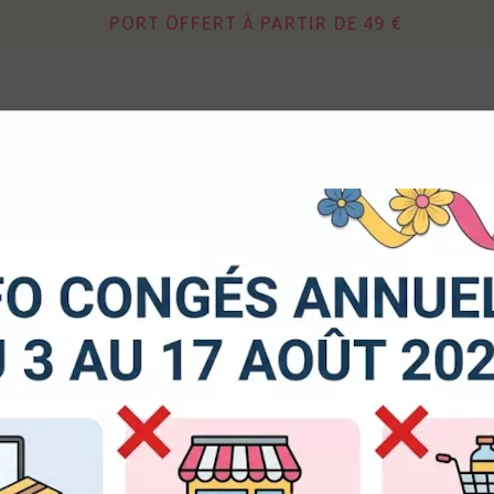
PORT OFFERT À PARTIR DE 49 €
Continuer sans acce
 autorisez-vous à utiliser vos cookies ?
DIES
MIXED MEDIA
OUTILS - RANGEM
us seront utiles pour :
liorer l'interface et les fonctionnalités du site
urer les campagnes marketing et proposer des mises à jour s
TÉLÉCHARGEMENT
duits
er l'authentification et surveiller les erreurs techniques
cookies sont nécessaires à des fins techniques, ils sont donc dispensés de consentement. D'a
res, peuvent être utilisés pour la personnalisation des annonces et du contenu, la mesure de
tenu, la connaissance de l'audience et le développement de produits, les données de géolo
3 articles
et l'identification par le balayage de l'appareil, le stockage et/ou l'accès aux informations sur un
donnez votre consentement, celui-ci sera valable sur l’ensemble des sous-domaines de Kerg
de la possibilité de retirer votre consentement à tout moment en cliquant sur le widget en ba
e. Pour en savoir plus, consulter notre politique de cookie.