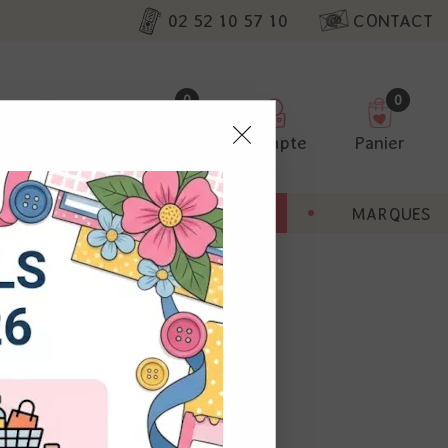
02 52 10 57 10
CONTACT
0
0
Favoris
Compte
Panier
pter
ENT
BONNES AFFAIRES
MARQUES
ur nos
utres, non
s annonces
calisation
 appareil.
laz. Vous
s à droite