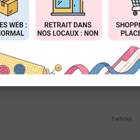
FIGURER
ACCEPTER T
OEILLETS
NEOCOLOR II
4,40 €
1,90 €
3 articles