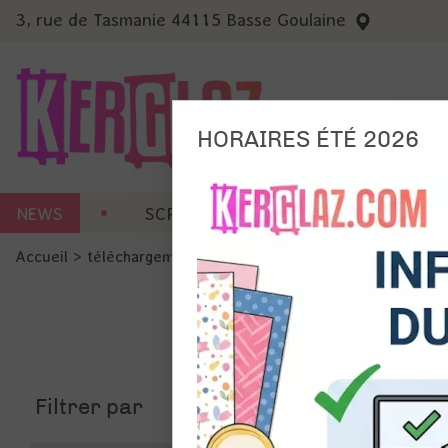
3, rue de Tasmanie 44115 Basse Goulaine
HORAIRES ÉTÉ 2026
Nous
NEWS
SCRAP CARTERIE
MACHINES 
Ils no
Accueil
>
téléchargement
Amé
Mes
pro
Gér
Certains 
obligatoi
et du con
Filtrer par
précises 
Si vous 
disposez 
de la pag