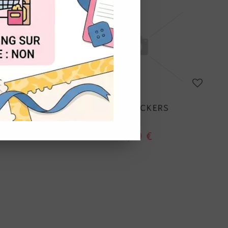
OUT
MINI STICKERS
2,70 €