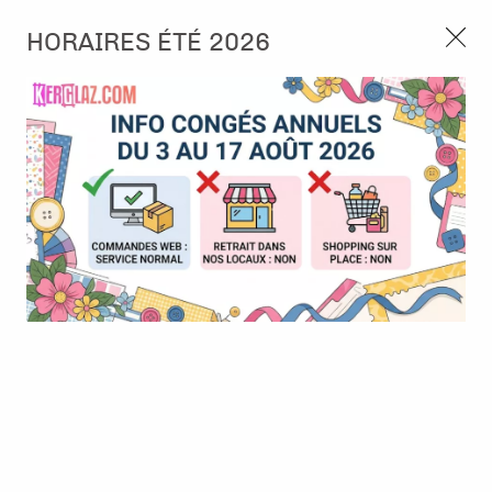
3, rue de Tasmanie 44115 Basse Goulaine
HORAIRES ÉTÉ 2026
Continuer sans accepter
PORT OFFERT À PARTIR DE 49 €
Nous autorisez-vous à utiliser vos
02 52 10 57 10
CONTACT
cookies ?
Ils nous seront utiles pour :
0
Améliorer l'interface et les fonctionnalités du site
Mesurer les campagnes marketing et proposer des
Accueil
>
Tampon et Mask-Pochoir
>
Tampon
>
Tampon - Sweet
mises à jour sur nos produits
Bee Memories - Floral bits
Gérer l'authentification et surveiller les erreurs
techniques
Certains cookies sont nécessaires à des fins techniques, ils sont donc dispensés
de consentement. D'autres, non obligatoires, peuvent être utilisés pour la
personnalisation des annonces et du contenu, la mesure des annonces et du
contenu, la connaissance de l'audience et le développement de produits, les
données de géolocalisation précises et l'identification par le balayage de l'appareil,
le stockage et/ou l'accès aux informations sur un appareil. Si vous donnez votre
consentement, celui-ci sera valable sur l’ensemble des sous-domaines de Kerglaz.
Vous disposez de la possibilité de retirer votre consentement à tout moment en
cliquant sur le widget en bas à droite de la page. Pour en savoir plus, consulter
notre politique de cookie.