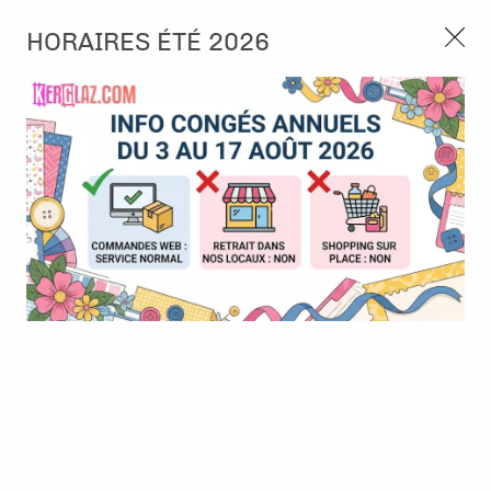
3, rue de Tasmanie 44115 Basse Goulaine
HORAIRES ÉTÉ 2026
Continuer sans accepter
PORT OFFERT À PARTIR DE 49 €
Nous autorisez-vous à utiliser vos
02 52 10 57 10
CONTACT
cookies ?
Ils nous seront utiles pour :
0
Améliorer l'interface et les fonctionnalités du site
Mesurer les campagnes marketing et proposer des
Accueil
>
Tampon et Mask-Pochoir
>
Tampon
>
Tampon - Sur le Fil
mises à jour sur nos produits
- Imaginer
Gérer l'authentification et surveiller les erreurs
techniques
Certains cookies sont nécessaires à des fins techniques, ils sont donc dispensés
de consentement. D'autres, non obligatoires, peuvent être utilisés pour la
personnalisation des annonces et du contenu, la mesure des annonces et du
contenu, la connaissance de l'audience et le développement de produits, les
données de géolocalisation précises et l'identification par le balayage de l'appareil,
le stockage et/ou l'accès aux informations sur un appareil. Si vous donnez votre
consentement, celui-ci sera valable sur l’ensemble des sous-domaines de Kerglaz.
Vous disposez de la possibilité de retirer votre consentement à tout moment en
cliquant sur le widget en bas à droite de la page. Pour en savoir plus, consulter
notre politique de cookie.