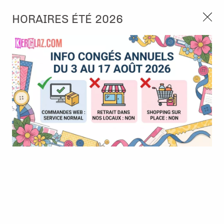
3, rue de Tasmanie 44115 Basse Goulaine
HORAIRES ÉTÉ 2026
Continuer sans accepter
PORT OFFERT À PARTIR DE 49 €
Nous autorisez-vous à utiliser vos
02 52 10 57 10
CONTACT
cookies ?
Ils nous seront utiles pour :
0
Améliorer l'interface et les fonctionnalités du site
Mesurer les campagnes marketing et proposer des
Accueil
>
Tampon et Mask-Pochoir
>
Tampon
>
Tampon - Texture
mises à jour sur nos produits
coquillages - Soleil bleu - Pinklola
Gérer l'authentification et surveiller les erreurs
techniques
Certains cookies sont nécessaires à des fins techniques, ils sont donc dispensés
de consentement. D'autres, non obligatoires, peuvent être utilisés pour la
personnalisation des annonces et du contenu, la mesure des annonces et du
contenu, la connaissance de l'audience et le développement de produits, les
données de géolocalisation précises et l'identification par le balayage de l'appareil,
le stockage et/ou l'accès aux informations sur un appareil. Si vous donnez votre
consentement, celui-ci sera valable sur l’ensemble des sous-domaines de Kerglaz.
Vous disposez de la possibilité de retirer votre consentement à tout moment en
cliquant sur le widget en bas à droite de la page. Pour en savoir plus, consulter
notre politique de cookie.