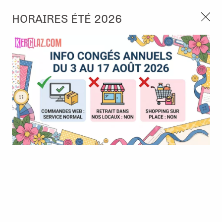
3, rue de Tasmanie 44115 Basse Goulaine
HORAIRES ÉTÉ 2026
Continuer sans accepter
PORT OFFERT À PARTIR DE 49 €
Nous autorisez-vous à utiliser vos
02 52 10 57 10
CONTACT
cookies ?
Ils nous seront utiles pour :
0
Améliorer l'interface et les fonctionnalités du site
Mesurer les campagnes marketing et proposer des
Accueil
>
Tampon et Mask-Pochoir
>
Tampon
>
Tampon - Road
mises à jour sur nos produits
Trip
Gérer l'authentification et surveiller les erreurs
techniques
Certains cookies sont nécessaires à des fins techniques, ils sont donc dispensés
de consentement. D'autres, non obligatoires, peuvent être utilisés pour la
personnalisation des annonces et du contenu, la mesure des annonces et du
contenu, la connaissance de l'audience et le développement de produits, les
données de géolocalisation précises et l'identification par le balayage de l'appareil,
le stockage et/ou l'accès aux informations sur un appareil. Si vous donnez votre
consentement, celui-ci sera valable sur l’ensemble des sous-domaines de Kerglaz.
Vous disposez de la possibilité de retirer votre consentement à tout moment en
cliquant sur le widget en bas à droite de la page. Pour en savoir plus, consulter
notre politique de cookie.