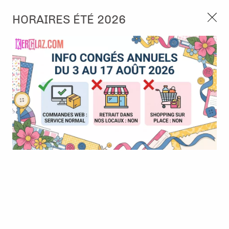
3, rue de Tasmanie 44115 Basse Goulaine
HORAIRES ÉTÉ 2026
Continuer sans accepter
PORT OFFERT À PARTIR DE 49 €
Nous autorisez-vous à utiliser vos
02 52 10 57 10
CONTACT
cookies ?
Ils nous seront utiles pour :
0
Améliorer l'interface et les fonctionnalités du site
Mesurer les campagnes marketing et proposer des
Accueil
>
Tampon et Mask-Pochoir
>
Tampon
>
Tampon - Petit
mises à jour sur nos produits
Piou
Gérer l'authentification et surveiller les erreurs
techniques
Certains cookies sont nécessaires à des fins techniques, ils sont donc dispensés
de consentement. D'autres, non obligatoires, peuvent être utilisés pour la
personnalisation des annonces et du contenu, la mesure des annonces et du
contenu, la connaissance de l'audience et le développement de produits, les
données de géolocalisation précises et l'identification par le balayage de l'appareil,
le stockage et/ou l'accès aux informations sur un appareil. Si vous donnez votre
consentement, celui-ci sera valable sur l’ensemble des sous-domaines de Kerglaz.
Vous disposez de la possibilité de retirer votre consentement à tout moment en
cliquant sur le widget en bas à droite de la page. Pour en savoir plus, consulter
notre politique de cookie.