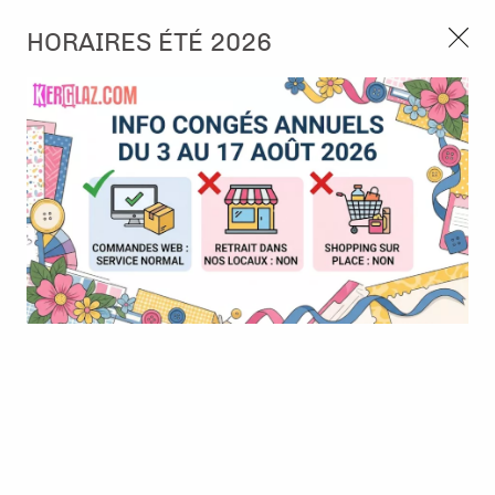
3, rue de Tasmanie 44115 Basse Goulaine
HORAIRES ÉTÉ 2026
Continuer sans accepter
PORT OFFERT À PARTIR DE 49 €
Nous autorisez-vous à utiliser vos
02 52 10 57 10
CONTACT
cookies ?
Ils nous seront utiles pour :
0
Améliorer l'interface et les fonctionnalités du site
Mesurer les campagnes marketing et proposer des
Accueil
>
Tampon et Mask-Pochoir
>
Tampon
>
Tampon - Open
mises à jour sur nos produits
Sunflower - Tournesol ouvert - Lavinia
Gérer l'authentification et surveiller les erreurs
techniques
Certains cookies sont nécessaires à des fins techniques, ils sont donc dispensés
de consentement. D'autres, non obligatoires, peuvent être utilisés pour la
personnalisation des annonces et du contenu, la mesure des annonces et du
contenu, la connaissance de l'audience et le développement de produits, les
données de géolocalisation précises et l'identification par le balayage de l'appareil,
le stockage et/ou l'accès aux informations sur un appareil. Si vous donnez votre
consentement, celui-ci sera valable sur l’ensemble des sous-domaines de Kerglaz.
Vous disposez de la possibilité de retirer votre consentement à tout moment en
cliquant sur le widget en bas à droite de la page. Pour en savoir plus, consulter
notre politique de cookie.