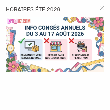
3, rue de Tasmanie 44115 Basse Goulaine
HORAIRES ÉTÉ 2026
Continuer sans accepter
PORT OFFERT À PARTIR DE 49 €
Nous autorisez-vous à utiliser vos
02 52 10 57 10
CONTACT
cookies ?
Ils nous seront utiles pour :
0
Améliorer l'interface et les fonctionnalités du site
Mesurer les campagnes marketing et proposer des
Accueil
>
Tampon et Mask-Pochoir
>
Tampon
>
Tampon - Nature
mises à jour sur nos produits
Lover - Flower bouquet
Gérer l'authentification et surveiller les erreurs
techniques
BONNE AFFAIRE
-
30
%
Certains cookies sont nécessaires à des fins techniques, ils sont donc dispensés
de consentement. D'autres, non obligatoires, peuvent être utilisés pour la
personnalisation des annonces et du contenu, la mesure des annonces et du
contenu, la connaissance de l'audience et le développement de produits, les
données de géolocalisation précises et l'identification par le balayage de l'appareil,
le stockage et/ou l'accès aux informations sur un appareil. Si vous donnez votre
consentement, celui-ci sera valable sur l’ensemble des sous-domaines de Kerglaz.
Vous disposez de la possibilité de retirer votre consentement à tout moment en
cliquant sur le widget en bas à droite de la page. Pour en savoir plus, consulter
notre politique de cookie.