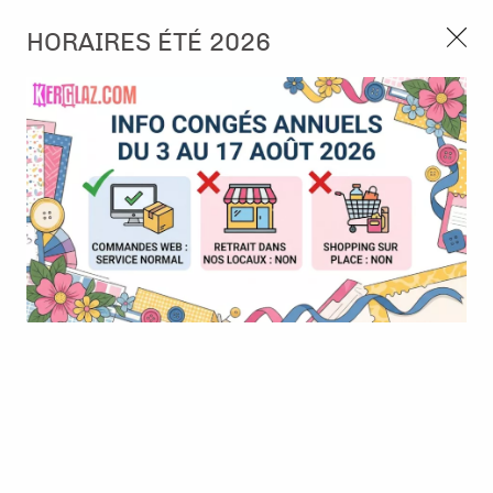
3, rue de Tasmanie 44115 Basse Goulaine
HORAIRES ÉTÉ 2026
Continuer sans accepter
PORT OFFERT À PARTIR DE 49 €
Nous autorisez-vous à utiliser vos
02 52 10 57 10
CONTACT
cookies ?
Ils nous seront utiles pour :
0
Améliorer l'interface et les fonctionnalités du site
Mesurer les campagnes marketing et proposer des
Accueil
>
Tampon et Mask-Pochoir
>
Tampon
>
Tampon - Mimosa
mises à jour sur nos produits
Forever - P'tits plaisirs printaniers
Gérer l'authentification et surveiller les erreurs
techniques
Certains cookies sont nécessaires à des fins techniques, ils sont donc dispensés
de consentement. D'autres, non obligatoires, peuvent être utilisés pour la
personnalisation des annonces et du contenu, la mesure des annonces et du
contenu, la connaissance de l'audience et le développement de produits, les
données de géolocalisation précises et l'identification par le balayage de l'appareil,
le stockage et/ou l'accès aux informations sur un appareil. Si vous donnez votre
consentement, celui-ci sera valable sur l’ensemble des sous-domaines de Kerglaz.
Vous disposez de la possibilité de retirer votre consentement à tout moment en
cliquant sur le widget en bas à droite de la page. Pour en savoir plus, consulter
notre politique de cookie.