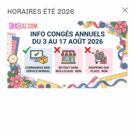
3, rue de Tasmanie 44115 Basse Goulaine
HORAIRES ÉTÉ 2026
Continuer sans accepter
PORT OFFERT À PARTIR DE 49 €
Nous autorisez-vous à utiliser vos
02 52 10 57 10
CONTACT
cookies ?
Ils nous seront utiles pour :
0
Améliorer l'interface et les fonctionnalités du site
Mesurer les campagnes marketing et proposer des
Accueil
>
Tampon et Mask-Pochoir
>
Tampon
>
Tampon - Vanille
mises à jour sur nos produits
Fraise - L'Encre et l'Image
Gérer l'authentification et surveiller les erreurs
techniques
Certains cookies sont nécessaires à des fins techniques, ils sont donc dispensés
de consentement. D'autres, non obligatoires, peuvent être utilisés pour la
personnalisation des annonces et du contenu, la mesure des annonces et du
contenu, la connaissance de l'audience et le développement de produits, les
données de géolocalisation précises et l'identification par le balayage de l'appareil,
le stockage et/ou l'accès aux informations sur un appareil. Si vous donnez votre
consentement, celui-ci sera valable sur l’ensemble des sous-domaines de Kerglaz.
Vous disposez de la possibilité de retirer votre consentement à tout moment en
cliquant sur le widget en bas à droite de la page. Pour en savoir plus, consulter
notre politique de cookie.