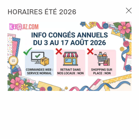
3, rue de Tasmanie 44115 Basse Goulaine
HORAIRES ÉTÉ 2026
Continuer sans accepter
PORT OFFERT À PARTIR DE 49 €
Nous autorisez-vous à utiliser vos
02 52 10 57 10
CONTACT
cookies ?
Ils nous seront utiles pour :
0
Améliorer l'interface et les fonctionnalités du site
Mesurer les campagnes marketing et proposer des
Accueil
>
Tampon et Mask-Pochoir
>
Tampon
>
Tampon - Ici ou
mises à jour sur nos produits
Ailleurs - Eloge de la Paresse - L'Encre et l'Image
Gérer l'authentification et surveiller les erreurs
techniques
Certains cookies sont nécessaires à des fins techniques, ils sont donc dispensés
de consentement. D'autres, non obligatoires, peuvent être utilisés pour la
personnalisation des annonces et du contenu, la mesure des annonces et du
contenu, la connaissance de l'audience et le développement de produits, les
données de géolocalisation précises et l'identification par le balayage de l'appareil,
le stockage et/ou l'accès aux informations sur un appareil. Si vous donnez votre
consentement, celui-ci sera valable sur l’ensemble des sous-domaines de Kerglaz.
Vous disposez de la possibilité de retirer votre consentement à tout moment en
cliquant sur le widget en bas à droite de la page. Pour en savoir plus, consulter
notre politique de cookie.