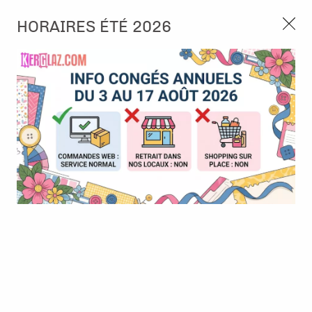
3, rue de Tasmanie 44115 Basse Goulaine
HORAIRES ÉTÉ 2026
Continuer sans accepter
PORT OFFERT À PARTIR DE 49 €
Nous autorisez-vous à utiliser vos
02 52 10 57 10
CONTACT
cookies ?
Ils nous seront utiles pour :
0
Améliorer l'interface et les fonctionnalités du site
Mesurer les campagnes marketing et proposer des
Accueil
>
Tampon et Mask-Pochoir
>
Tampon
>
Tampon - Family -
mises à jour sur nos produits
Animaux family
Gérer l'authentification et surveiller les erreurs
techniques
Certains cookies sont nécessaires à des fins techniques, ils sont donc dispensés
de consentement. D'autres, non obligatoires, peuvent être utilisés pour la
personnalisation des annonces et du contenu, la mesure des annonces et du
contenu, la connaissance de l'audience et le développement de produits, les
données de géolocalisation précises et l'identification par le balayage de l'appareil,
le stockage et/ou l'accès aux informations sur un appareil. Si vous donnez votre
consentement, celui-ci sera valable sur l’ensemble des sous-domaines de Kerglaz.
Vous disposez de la possibilité de retirer votre consentement à tout moment en
cliquant sur le widget en bas à droite de la page. Pour en savoir plus, consulter
notre politique de cookie.