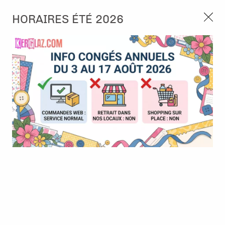
3, rue de Tasmanie 44115 Basse Goulaine
HORAIRES ÉTÉ 2026
Continuer sans accepter
PORT OFFERT À PARTIR DE 49 €
Nous autorisez-vous à utiliser vos
02 52 10 57 10
CONTACT
cookies ?
Ils nous seront utiles pour :
0
Améliorer l'interface et les fonctionnalités du site
Mesurer les campagnes marketing et proposer des
Accueil
>
Tampon et Mask-Pochoir
>
Tampon
>
Tampon - Colorful
mises à jour sur nos produits
Silhouette - Basic Hearts
Gérer l'authentification et surveiller les erreurs
techniques
BONNE AFFAIRE
-
30
%
Certains cookies sont nécessaires à des fins techniques, ils sont donc dispensés
de consentement. D'autres, non obligatoires, peuvent être utilisés pour la
personnalisation des annonces et du contenu, la mesure des annonces et du
contenu, la connaissance de l'audience et le développement de produits, les
données de géolocalisation précises et l'identification par le balayage de l'appareil,
le stockage et/ou l'accès aux informations sur un appareil. Si vous donnez votre
consentement, celui-ci sera valable sur l’ensemble des sous-domaines de Kerglaz.
Vous disposez de la possibilité de retirer votre consentement à tout moment en
cliquant sur le widget en bas à droite de la page. Pour en savoir plus, consulter
notre politique de cookie.