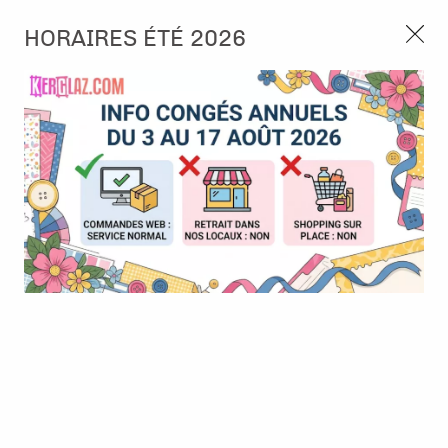
3, rue de Tasmanie 44115 Basse Goulaine
HORAIRES ÉTÉ 2026
Continuer sans accepter
PORT OFFERT À PARTIR DE 49 €
Nous autorisez-vous à utiliser vos
02 52 10 57 10
CONTACT
cookies ?
Ils nous seront utiles pour :
0
Améliorer l'interface et les fonctionnalités du site
Mesurer les campagnes marketing et proposer des
Accueil
>
Tampon et Mask-Pochoir
>
Tampon
>
tampon clear -
mises à jour sur nos produits
Branches de noël
Gérer l'authentification et surveiller les erreurs
techniques
Certains cookies sont nécessaires à des fins techniques, ils sont donc dispensés
de consentement. D'autres, non obligatoires, peuvent être utilisés pour la
personnalisation des annonces et du contenu, la mesure des annonces et du
contenu, la connaissance de l'audience et le développement de produits, les
données de géolocalisation précises et l'identification par le balayage de l'appareil,
le stockage et/ou l'accès aux informations sur un appareil. Si vous donnez votre
consentement, celui-ci sera valable sur l’ensemble des sous-domaines de Kerglaz.
Vous disposez de la possibilité de retirer votre consentement à tout moment en
cliquant sur le widget en bas à droite de la page. Pour en savoir plus, consulter
notre politique de cookie.