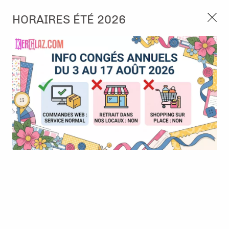
3, rue de Tasmanie 44115 Basse Goulaine
HORAIRES ÉTÉ 2026
Continuer sans accepter
PORT OFFERT À PARTIR DE 49 €
Nous autorisez-vous à utiliser vos
02 52 10 57 10
CONTACT
cookies ?
Ils nous seront utiles pour :
0
Améliorer l'interface et les fonctionnalités du site
Mesurer les campagnes marketing et proposer des
Accueil
>
Tampon et Mask-Pochoir
>
Tampon
>
Tampon A7 - 1449
mises à jour sur nos produits
- Marked in History - AALL and Create
Gérer l'authentification et surveiller les erreurs
techniques
Certains cookies sont nécessaires à des fins techniques, ils sont donc dispensés
de consentement. D'autres, non obligatoires, peuvent être utilisés pour la
personnalisation des annonces et du contenu, la mesure des annonces et du
contenu, la connaissance de l'audience et le développement de produits, les
données de géolocalisation précises et l'identification par le balayage de l'appareil,
le stockage et/ou l'accès aux informations sur un appareil. Si vous donnez votre
consentement, celui-ci sera valable sur l’ensemble des sous-domaines de Kerglaz.
Vous disposez de la possibilité de retirer votre consentement à tout moment en
cliquant sur le widget en bas à droite de la page. Pour en savoir plus, consulter
notre politique de cookie.