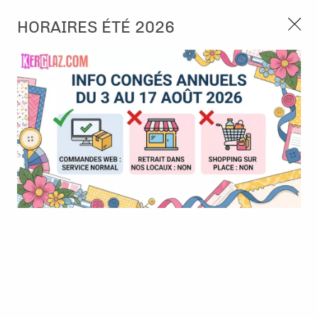
3, rue de Tasmanie 44115 Basse Goulaine
HORAIRES ÉTÉ 2026
Continuer sans accepter
PORT OFFERT À PARTIR DE 49 €
Nous autorisez-vous à utiliser vos
02 52 10 57 10
CONTACT
cookies ?
Ils nous seront utiles pour :
0
Améliorer l'interface et les fonctionnalités du site
Mesurer les campagnes marketing et proposer des
Accueil
>
Tampon et Mask-Pochoir
>
Tampon
>
Tampon bois - Mini
mises à jour sur nos produits
Meilleurs Voeux
Gérer l'authentification et surveiller les erreurs
techniques
Certains cookies sont nécessaires à des fins techniques, ils sont donc dispensés
de consentement. D'autres, non obligatoires, peuvent être utilisés pour la
personnalisation des annonces et du contenu, la mesure des annonces et du
contenu, la connaissance de l'audience et le développement de produits, les
données de géolocalisation précises et l'identification par le balayage de l'appareil,
le stockage et/ou l'accès aux informations sur un appareil. Si vous donnez votre
consentement, celui-ci sera valable sur l’ensemble des sous-domaines de Kerglaz.
Vous disposez de la possibilité de retirer votre consentement à tout moment en
cliquant sur le widget en bas à droite de la page. Pour en savoir plus, consulter
notre politique de cookie.