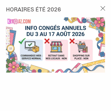
3, rue de Tasmanie 44115 Basse Goulaine
HORAIRES ÉTÉ 2026
Continuer sans accepter
PORT OFFERT À PARTIR DE 49 €
Nous autorisez-vous à utiliser vos
02 52 10 57 10
CONTACT
cookies ?
Ils nous seront utiles pour :
0
Améliorer l'interface et les fonctionnalités du site
Mesurer les campagnes marketing et proposer des
Accueil
>
Tampon et Mask-Pochoir
>
Tampon
>
Tampon Bois -
mises à jour sur nos produits
Etiquette école
Gérer l'authentification et surveiller les erreurs
techniques
Certains cookies sont nécessaires à des fins techniques, ils sont donc dispensés
de consentement. D'autres, non obligatoires, peuvent être utilisés pour la
personnalisation des annonces et du contenu, la mesure des annonces et du
contenu, la connaissance de l'audience et le développement de produits, les
données de géolocalisation précises et l'identification par le balayage de l'appareil,
le stockage et/ou l'accès aux informations sur un appareil. Si vous donnez votre
consentement, celui-ci sera valable sur l’ensemble des sous-domaines de Kerglaz.
Vous disposez de la possibilité de retirer votre consentement à tout moment en
cliquant sur le widget en bas à droite de la page. Pour en savoir plus, consulter
notre politique de cookie.