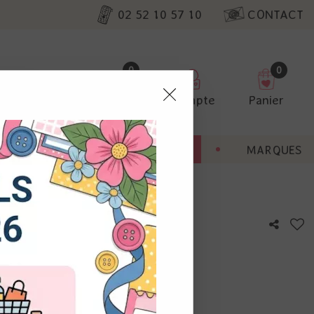
02 52 10 57 10
CONTACT
0
0
Favoris
Compte
Panier
pter
ENT
BONNES AFFAIRES
MARQUES
ur nos
Nature - Trois feuillets
utres, non
s annonces
calisation
otre avis !
 appareil.
laz. Vous
s à droite