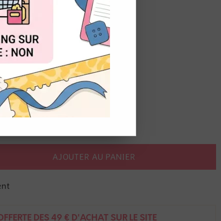
OUT
AJOUTER AU PANIER
ent
FFERTE DÈS 49 € D'ACHAT SUR LE SITE