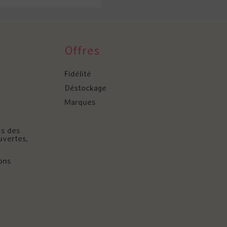
Offres
Fidélité
Déstockage
Marques
és des
uvertes,
ons