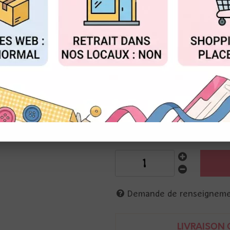
Réf. :
FG224011
FIGURER
ACCEPTER T
Florilèges design
Tampon bois
6 x15 cm
3 étiquettes lignées
3701003738705
Demande de renseignem
LIVRAISON O