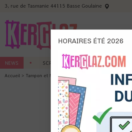
3, rue de Tasmanie 44115 Basse Goulaine
HORAIRES ÉTÉ 2026
Nous
NEWS
SCRAP CARTERIE
MACHINES 
Ils no
Accueil
>
Tampon et Mask-Pochoir
>
Tampon
>
Tampon bois 
Amé
Mes
pro
Gér
Certains 
obligatoi
et du con
précises 
Si vous 
disposez 
de la pag