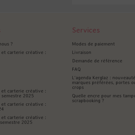
s
Services
nous ?
Modes de paiement
et carterie créative :
Livraison
Demande de référence
FAQ
L'agenda Kerglaz : nouveaut
marques préférées, portes o
crops
et carterie créative :
er semestre 2025
Quelle encre pour mes tamp
scrapbooking ?
et carterie créative :
24
et carterie créative :
è semestre 2025