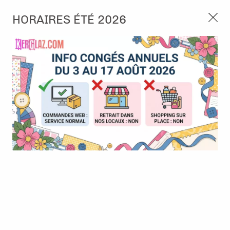
3, rue de Tasmanie 44115 Basse Goulaine
HORAIRES ÉTÉ 2026
Continuer sans accepter
PORT OFFERT À PARTIR DE 49 €
Nous autorisez-vous à utiliser vos
02 52 10 57 10
CONTACT
cookies ?
Ils nous seront utiles pour :
0
Améliorer l'interface et les fonctionnalités du site
Mesurer les campagnes marketing et proposer des
Accueil
>
Tampon et Mask-Pochoir
>
Tampon
>
Tampon - Blooming
mises à jour sur nos produits
Blue - Roses
Gérer l'authentification et surveiller les erreurs
techniques
BONNE AFFAIRE
-
30
%
Certains cookies sont nécessaires à des fins techniques, ils sont donc dispensés
de consentement. D'autres, non obligatoires, peuvent être utilisés pour la
personnalisation des annonces et du contenu, la mesure des annonces et du
contenu, la connaissance de l'audience et le développement de produits, les
données de géolocalisation précises et l'identification par le balayage de l'appareil,
le stockage et/ou l'accès aux informations sur un appareil. Si vous donnez votre
consentement, celui-ci sera valable sur l’ensemble des sous-domaines de Kerglaz.
Vous disposez de la possibilité de retirer votre consentement à tout moment en
cliquant sur le widget en bas à droite de la page. Pour en savoir plus, consulter
notre politique de cookie.