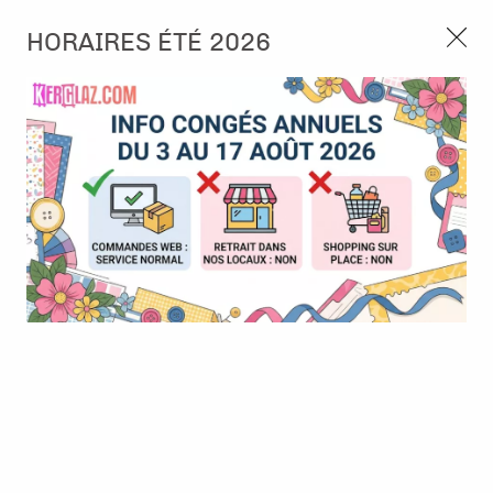
3, rue de Tasmanie 44115 Basse Goulaine
HORAIRES ÉTÉ 2026
Continuer sans accepter
PORT OFFERT À PARTIR DE 49 €
Nous autorisez-vous à utiliser vos
02 52 10 57 10
CONTACT
cookies ?
Ils nous seront utiles pour :
0
Améliorer l'interface et les fonctionnalités du site
Mesurer les campagnes marketing et proposer des
Accueil
>
Tampon et Mask-Pochoir
>
Tampon
>
Tampon - Amours
mises à jour sur nos produits
Gérer l'authentification et surveiller les erreurs
techniques
Certains cookies sont nécessaires à des fins techniques, ils sont donc dispensés
de consentement. D'autres, non obligatoires, peuvent être utilisés pour la
personnalisation des annonces et du contenu, la mesure des annonces et du
contenu, la connaissance de l'audience et le développement de produits, les
données de géolocalisation précises et l'identification par le balayage de l'appareil,
le stockage et/ou l'accès aux informations sur un appareil. Si vous donnez votre
consentement, celui-ci sera valable sur l’ensemble des sous-domaines de Kerglaz.
Vous disposez de la possibilité de retirer votre consentement à tout moment en
cliquant sur le widget en bas à droite de la page. Pour en savoir plus, consulter
notre politique de cookie.