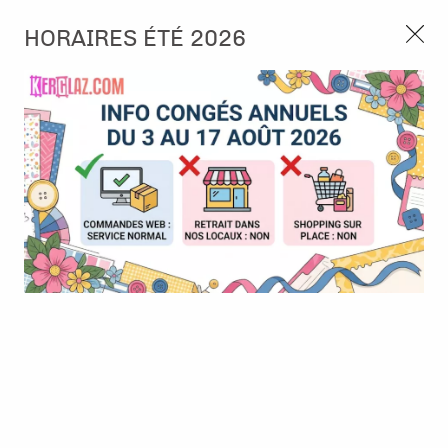
3, rue de Tasmanie 44115 Basse Goulaine
HORAIRES ÉTÉ 2026
Continuer sans accepter
PORT OFFERT À PARTIR DE 49 €
Nous autorisez-vous à utiliser vos
02 52 10 57 10
CONTACT
cookies ?
Ils nous seront utiles pour :
0
Améliorer l'interface et les fonctionnalités du site
Mesurer les campagnes marketing et proposer des
Accueil
>
Tampon et Mask-Pochoir
>
Tampon
>
Tampon A7 -
mises à jour sur nos produits
Vibrations - Fille artiste
Gérer l'authentification et surveiller les erreurs
techniques
Certains cookies sont nécessaires à des fins techniques, ils sont donc dispensés
de consentement. D'autres, non obligatoires, peuvent être utilisés pour la
personnalisation des annonces et du contenu, la mesure des annonces et du
contenu, la connaissance de l'audience et le développement de produits, les
données de géolocalisation précises et l'identification par le balayage de l'appareil,
le stockage et/ou l'accès aux informations sur un appareil. Si vous donnez votre
consentement, celui-ci sera valable sur l’ensemble des sous-domaines de Kerglaz.
Vous disposez de la possibilité de retirer votre consentement à tout moment en
cliquant sur le widget en bas à droite de la page. Pour en savoir plus, consulter
notre politique de cookie.