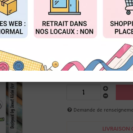
Réf. :
AALL-TP-1284
FIGURER
ACCEPTER T
Janet Klein - AALL&create
Tampons photopolymères transp
Excellente précision.
La planche A7 de 4 tampons
7,5 x 10 cm
Poupette aux couettes et fleur
Demande de renseignem
LIVRAISON O