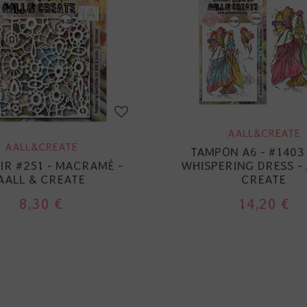
AALL&CREATE
AALL&CREATE
TAMPON A6 - #1403 
R #251 - MACRAMÉ -
WHISPERING DRESS - 
AALL & CREATE
CREATE
8,30 €
14,20 €