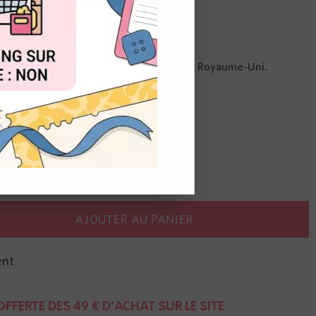
OUT
arents de haute qualité, fabriqués au Royaume-Uni.
s
AJOUTER AU PANIER
ent
FFERTE DÈS 49 € D'ACHAT SUR LE SITE