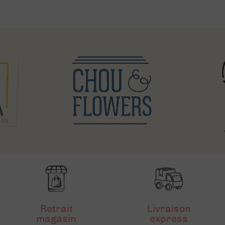
Retrait
Livraison
magasin
express