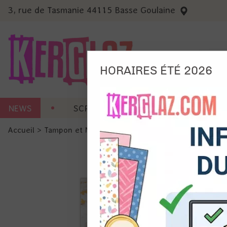
3, rue de Tasmanie 44115 Basse Goulaine
HORAIRES ÉTÉ 2026
Nous
NEWS
SCRAP CARTERIE
MACHINES 
Ils no
Accueil
>
Tampon et Mask-Pochoir
>
Tampon
>
Tampon A7 -
Amé
Mes
pro
Gér
Certains 
obligatoi
et du con
précises 
Si vous 
disposez 
de la pag