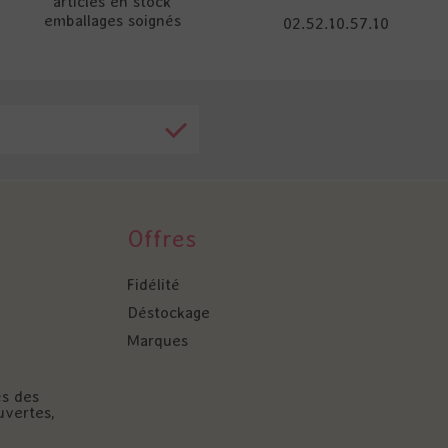
articles en stock
emballages soignés
02.52.10.57.10
Offres
Fidélité
Déstockage
Marques
és des
uvertes,