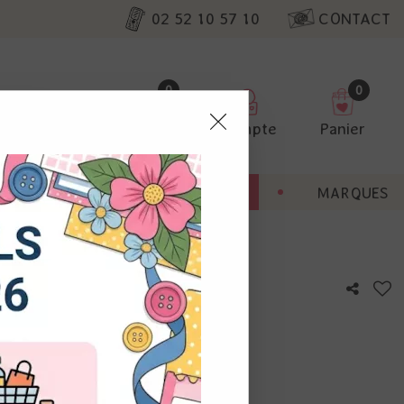
02 52 10 57 10
CONTACT
0
0
Favoris
Compte
Panier
pter
ENT
BONNES AFFAIRES
MARQUES
ur nos
Heartfelt - AALL & Create
utres, non
s annonces
calisation
otre avis !
 appareil.
laz. Vous
s à droite