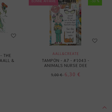
BONNE AFFAIRE
-30 %
AALL&CREATE
- THE
AALL &
TAMPON - A7 - #1043 -
ANIMALS NURSE DEE
6,30 €
9,00 €