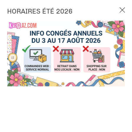
3, rue de Tasmanie 44115 Basse Goulaine
HORAIRES ÉTÉ 2026
Continuer sans accepter
PORT OFFERT À PARTIR DE 49 €
Nous autorisez-vous à utiliser vos
02 52 10 57 10
CONTACT
cookies ?
Ils nous seront utiles pour :
0
Améliorer l'interface et les fonctionnalités du site
Mesurer les campagnes marketing et proposer des
Accueil
>
Tampon et Mask-Pochoir
>
Tampon
>
Tampon A6 - Cute
mises à jour sur nos produits
Agenda 2 - Kawaii - La Petite Francaise
Gérer l'authentification et surveiller les erreurs
techniques
Certains cookies sont nécessaires à des fins techniques, ils sont donc dispensés
de consentement. D'autres, non obligatoires, peuvent être utilisés pour la
personnalisation des annonces et du contenu, la mesure des annonces et du
contenu, la connaissance de l'audience et le développement de produits, les
données de géolocalisation précises et l'identification par le balayage de l'appareil,
le stockage et/ou l'accès aux informations sur un appareil. Si vous donnez votre
consentement, celui-ci sera valable sur l’ensemble des sous-domaines de Kerglaz.
Vous disposez de la possibilité de retirer votre consentement à tout moment en
cliquant sur le widget en bas à droite de la page. Pour en savoir plus, consulter
notre politique de cookie.