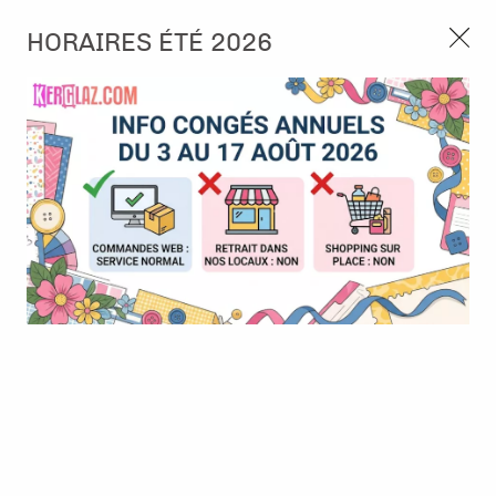
3, rue de Tasmanie 44115 Basse Goulaine
HORAIRES ÉTÉ 2026
Continuer sans accepter
PORT OFFERT À PARTIR DE 49 €
Nous autorisez-vous à utiliser vos
02 52 10 57 10
CONTACT
cookies ?
Ils nous seront utiles pour :
0
Améliorer l'interface et les fonctionnalités du site
Mesurer les campagnes marketing et proposer des
Accueil
>
Tampon et Mask-Pochoir
>
Tampon
>
Tampon - A6 -
mises à jour sur nos produits
#829 - Magic of the Fair
Gérer l'authentification et surveiller les erreurs
techniques
BONNE AFFAIRE
-
30
%
Certains cookies sont nécessaires à des fins techniques, ils sont donc dispensés
de consentement. D'autres, non obligatoires, peuvent être utilisés pour la
personnalisation des annonces et du contenu, la mesure des annonces et du
contenu, la connaissance de l'audience et le développement de produits, les
données de géolocalisation précises et l'identification par le balayage de l'appareil,
le stockage et/ou l'accès aux informations sur un appareil. Si vous donnez votre
consentement, celui-ci sera valable sur l’ensemble des sous-domaines de Kerglaz.
Vous disposez de la possibilité de retirer votre consentement à tout moment en
cliquant sur le widget en bas à droite de la page. Pour en savoir plus, consulter
notre politique de cookie.