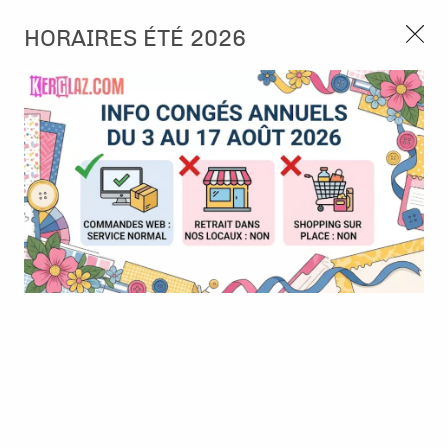
3, rue de Tasmanie 44115 Basse Goulaine
HORAIRES ÉTÉ 2026
Continuer sans accepter
PORT OFFERT À PARTIR DE 49 €
Nous autorisez-vous à utiliser vos
02 52 10 57 10
CONTACT
cookies ?
Ils nous seront utiles pour :
0
Améliorer l'interface et les fonctionnalités du site
Mesurer les campagnes marketing et proposer des
Accueil
>
Tampon et Mask-Pochoir
>
Tampon
>
Tampon - A6 -
mises à jour sur nos produits
#1240 - Queen Witch
Gérer l'authentification et surveiller les erreurs
techniques
BONNE AFFAIRE
-
30
%
Certains cookies sont nécessaires à des fins techniques, ils sont donc dispensés
de consentement. D'autres, non obligatoires, peuvent être utilisés pour la
personnalisation des annonces et du contenu, la mesure des annonces et du
contenu, la connaissance de l'audience et le développement de produits, les
données de géolocalisation précises et l'identification par le balayage de l'appareil,
le stockage et/ou l'accès aux informations sur un appareil. Si vous donnez votre
consentement, celui-ci sera valable sur l’ensemble des sous-domaines de Kerglaz.
Vous disposez de la possibilité de retirer votre consentement à tout moment en
cliquant sur le widget en bas à droite de la page. Pour en savoir plus, consulter
notre politique de cookie.