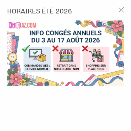
3, rue de Tasmanie 44115 Basse Goulaine
HORAIRES ÉTÉ 2026
Continuer sans accepter
PORT OFFERT À PARTIR DE 49 €
Nous autorisez-vous à utiliser vos
02 52 10 57 10
CONTACT
cookies ?
Ils nous seront utiles pour :
0
Améliorer l'interface et les fonctionnalités du site
Mesurer les campagnes marketing et proposer des
Accueil
>
Tampon et Mask-Pochoir
>
Tampon
>
Tampon - A6 -
mises à jour sur nos produits
#1212 - Pawsome Bonanza
Gérer l'authentification et surveiller les erreurs
techniques
BONNE AFFAIRE
-
50
%
Certains cookies sont nécessaires à des fins techniques, ils sont donc dispensés
de consentement. D'autres, non obligatoires, peuvent être utilisés pour la
personnalisation des annonces et du contenu, la mesure des annonces et du
contenu, la connaissance de l'audience et le développement de produits, les
données de géolocalisation précises et l'identification par le balayage de l'appareil,
le stockage et/ou l'accès aux informations sur un appareil. Si vous donnez votre
consentement, celui-ci sera valable sur l’ensemble des sous-domaines de Kerglaz.
Vous disposez de la possibilité de retirer votre consentement à tout moment en
cliquant sur le widget en bas à droite de la page. Pour en savoir plus, consulter
notre politique de cookie.