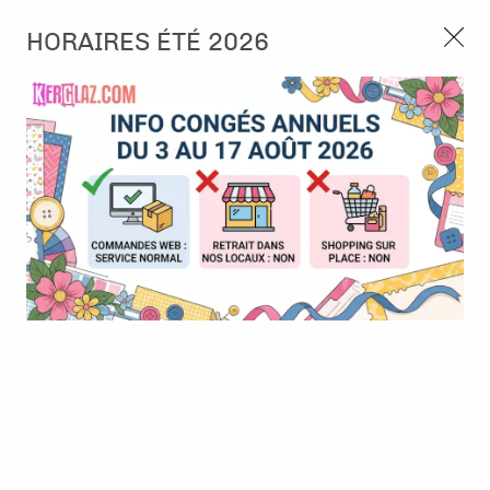
3, rue de Tasmanie 44115 Basse Goulaine
HORAIRES ÉTÉ 2026
Continuer sans accepter
PORT OFFERT À PARTIR DE 49 €
Nous autorisez-vous à utiliser vos
02 52 10 57 10
CONTACT
cookies ?
Ils nous seront utiles pour :
0
Améliorer l'interface et les fonctionnalités du site
Mesurer les campagnes marketing et proposer des
Accueil
>
Tampon et Mask-Pochoir
>
Tampon
>
Tampon A4 -
mises à jour sur nos produits
Poésie Hivernale - Livraison de bonheur
Gérer l'authentification et surveiller les erreurs
techniques
Certains cookies sont nécessaires à des fins techniques, ils sont donc dispensés
de consentement. D'autres, non obligatoires, peuvent être utilisés pour la
personnalisation des annonces et du contenu, la mesure des annonces et du
contenu, la connaissance de l'audience et le développement de produits, les
données de géolocalisation précises et l'identification par le balayage de l'appareil,
le stockage et/ou l'accès aux informations sur un appareil. Si vous donnez votre
consentement, celui-ci sera valable sur l’ensemble des sous-domaines de Kerglaz.
Vous disposez de la possibilité de retirer votre consentement à tout moment en
cliquant sur le widget en bas à droite de la page. Pour en savoir plus, consulter
notre politique de cookie.