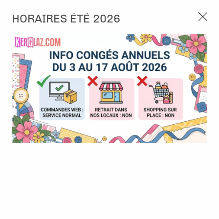
3, rue de Tasmanie 44115 Basse Goulaine
HORAIRES ÉTÉ 2026
Continuer sans accepter
PORT OFFERT À PARTIR DE 49 €
Nous autorisez-vous à utiliser vos
02 52 10 57 10
CONTACT
cookies ?
Ils nous seront utiles pour :
0
Améliorer l'interface et les fonctionnalités du site
Mesurer les campagnes marketing et proposer des
Accueil
>
Tampon et Mask-Pochoir
>
Tampon
>
Tampon - 12 Mois
mises à jour sur nos produits
pour une Année
Gérer l'authentification et surveiller les erreurs
techniques
Certains cookies sont nécessaires à des fins techniques, ils sont donc dispensés
de consentement. D'autres, non obligatoires, peuvent être utilisés pour la
personnalisation des annonces et du contenu, la mesure des annonces et du
contenu, la connaissance de l'audience et le développement de produits, les
données de géolocalisation précises et l'identification par le balayage de l'appareil,
le stockage et/ou l'accès aux informations sur un appareil. Si vous donnez votre
consentement, celui-ci sera valable sur l’ensemble des sous-domaines de Kerglaz.
Vous disposez de la possibilité de retirer votre consentement à tout moment en
cliquant sur le widget en bas à droite de la page. Pour en savoir plus, consulter
notre politique de cookie.