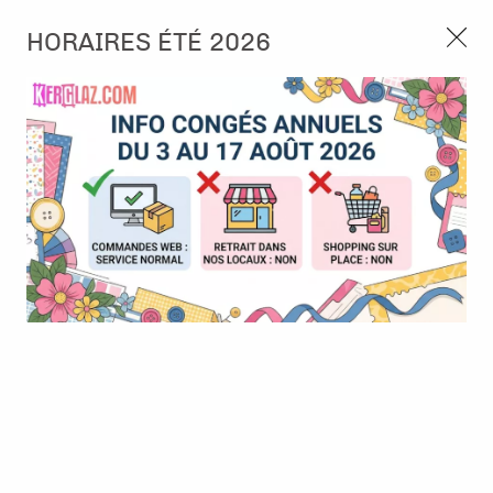
3, rue de Tasmanie 44115 Basse Goulaine
HORAIRES ÉTÉ 2026
Continuer sans accepter
PORT OFFERT À PARTIR DE 49 €
Nous autorisez-vous à utiliser vos
02 52 10 57 10
CONTACT
cookies ?
Ils nous seront utiles pour :
0
Améliorer l'interface et les fonctionnalités du site
Mesurer les campagnes marketing et proposer des
Accueil
>
Tampon et Mask-Pochoir
>
Mask - Pochoir
>
Stencil - Art
mises à jour sur nos produits
of Travelling - Photographie - Stamperia
Gérer l'authentification et surveiller les erreurs
techniques
Certains cookies sont nécessaires à des fins techniques, ils sont donc dispensés
de consentement. D'autres, non obligatoires, peuvent être utilisés pour la
personnalisation des annonces et du contenu, la mesure des annonces et du
contenu, la connaissance de l'audience et le développement de produits, les
données de géolocalisation précises et l'identification par le balayage de l'appareil,
le stockage et/ou l'accès aux informations sur un appareil. Si vous donnez votre
consentement, celui-ci sera valable sur l’ensemble des sous-domaines de Kerglaz.
Vous disposez de la possibilité de retirer votre consentement à tout moment en
cliquant sur le widget en bas à droite de la page. Pour en savoir plus, consulter
notre politique de cookie.