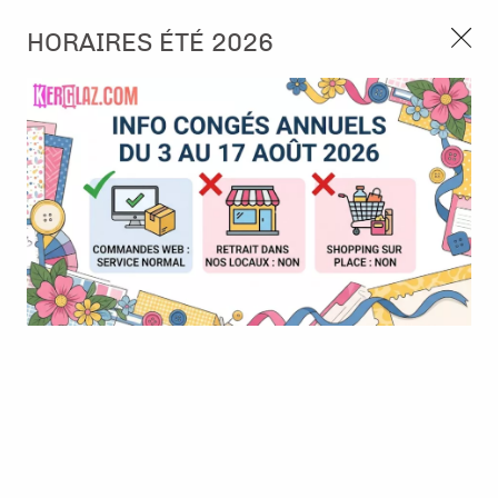
3, rue de Tasmanie 44115 Basse Goulaine
HORAIRES ÉTÉ 2026
Continuer sans accepter
PORT OFFERT À PARTIR DE 49 €
Nous autorisez-vous à utiliser vos
02 52 10 57 10
CONTACT
cookies ?
Ils nous seront utiles pour :
0
Améliorer l'interface et les fonctionnalités du site
Mesurer les campagnes marketing et proposer des
Accueil
>
Papier et Matière
>
Tissus - Cuir
>
Skivertex effet cuir
mises à jour sur nos produits
lisse adhésif Gris-Noir lisse
Gérer l'authentification et surveiller les erreurs
techniques
Certains cookies sont nécessaires à des fins techniques, ils sont donc dispensés
de consentement. D'autres, non obligatoires, peuvent être utilisés pour la
personnalisation des annonces et du contenu, la mesure des annonces et du
contenu, la connaissance de l'audience et le développement de produits, les
données de géolocalisation précises et l'identification par le balayage de l'appareil,
le stockage et/ou l'accès aux informations sur un appareil. Si vous donnez votre
consentement, celui-ci sera valable sur l’ensemble des sous-domaines de Kerglaz.
Vous disposez de la possibilité de retirer votre consentement à tout moment en
cliquant sur le widget en bas à droite de la page. Pour en savoir plus, consulter
notre politique de cookie.