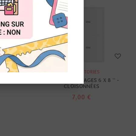
OUT
SIMPLE STORIES
X 8 '' -
POCKET SNAP PAGES 6 X 8 '' -
CLOISONNÉES
7,00 €