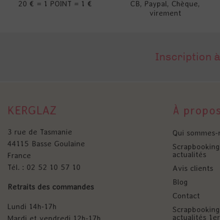
20 € = 1 POINT = 1 €
CB, Paypal, Chèque,
virement
Inscription à
KERGLAZ
À propo
3 rue de Tasmanie
Qui sommes-
44115 Basse Goulaine
Scrapbooking 
actualités
France
Tél. : 02 52 10 57 10
Avis clients
Blog
Retraits des commandes
Contact
Lundi 14h-17h
Scrapbooking 
actualités 1
Mardi et vendredi 12h-17h