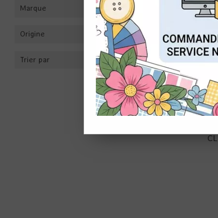
Marque
CON
Origine
Trier par
POCKET 
CL