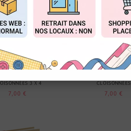
FIGURER
ACCEPTER T
SIMPLE STORIES
SIMPLE STORIES
SNAP PAGES 6 X 8 '' -
POCKET SNAP PAGES 6 
OISONNÉES 3 X 4
CLOISONNÉES
7,00 €
7,00 €