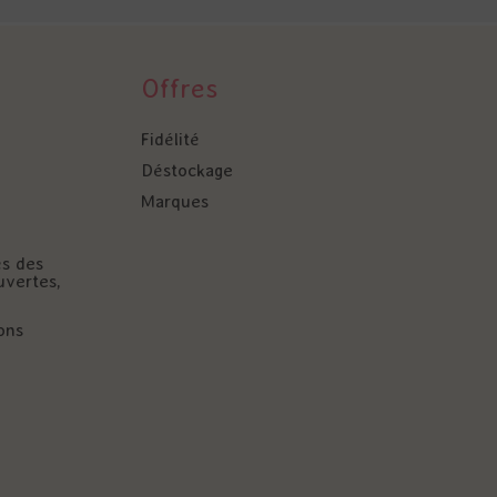
Offres
Fidélité
Déstockage
Marques
és des
uvertes,
ons