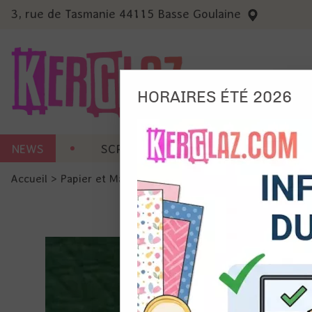
3, rue de Tasmanie 44115 Basse Goulaine
HORAIRES ÉTÉ 2026
Nous
NEWS
SCRAP CARTERIE
MACHINES 
Ils no
Accueil
>
Papier et Matière
>
Tissus - Cuir
>
Simili Cuir - 5
Amé
Mes
pro
Gér
Certains 
obligatoi
et du con
précises 
Si vous 
disposez 
de la pag