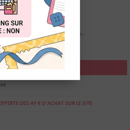
OUT
 de coupe (la big shot) ou aux ciseaux…
 d'albums ou diverses créations
AJOUTER AU PANIER
ent
FFERTE DÈS 49 € D'ACHAT SUR LE SITE