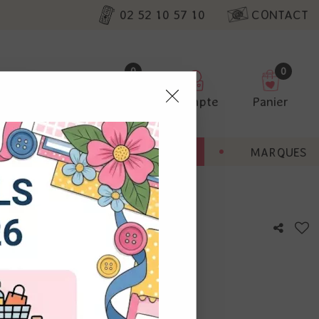
02 52 10 57 10
CONTACT
0
0
Favoris
Compte
Panier
pter
ENT
BONNES AFFAIRES
MARQUES
ur nos
m - Vert Sapin
utres, non
s annonces
calisation
otre avis !
 appareil.
laz. Vous
s à droite