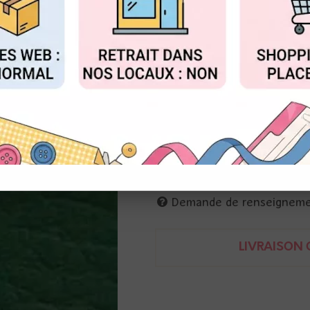
Réf. :
240056-774
FIGURER
ACCEPTER T
Feuille de simili cuir
50 x 70 cm
Se découpe avec votre machine
Permet de réaliser couvertures
8032502371830
Demande de renseignem
LIVRAISON O