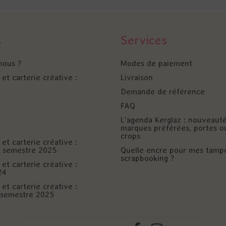
s
Services
nous ?
Modes de paiement
et carterie créative :
Livraison
Demande de référence
FAQ
L'agenda Kerglaz : nouveaut
marques préférées, portes o
crops
et carterie créative :
er semestre 2025
Quelle encre pour mes tamp
scrapbooking ?
et carterie créative :
24
et carterie créative :
è semestre 2025