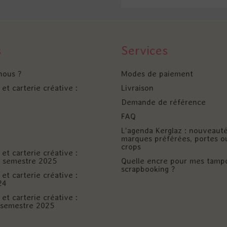
s
Services
nous ?
Modes de paiement
et carterie créative :
Livraison
Demande de référence
FAQ
L'agenda Kerglaz : nouveaut
marques préférées, portes o
crops
et carterie créative :
er semestre 2025
Quelle encre pour mes tamp
scrapbooking ?
et carterie créative :
24
et carterie créative :
è semestre 2025