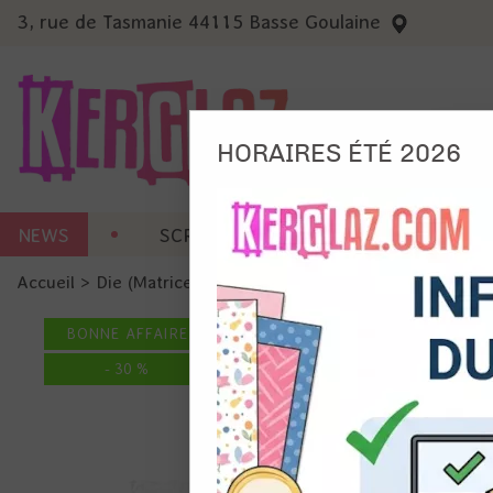
3, rue de Tasmanie 44115 Basse Goulaine
HORAIRES ÉTÉ 2026
Nous
NEWS
SCRAP CARTERIE
MACHINES 
Ils no
Accueil
>
Die (Matrice de découpe)
>
Die format standard
Amé
Mes
BONNE AFFAIRE
pro
Gér
-
30
%
Certains 
obligatoi
et du con
précises 
Si vous 
disposez 
de la pag