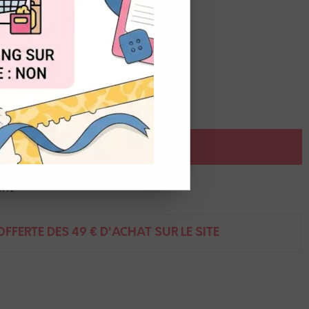
de
5,00
€
t du stock
OUT
AJOUTER AU PANIER
ent
FFERTE DÈS 49 € D'ACHAT SUR LE SITE