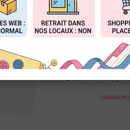
au lieu 
Valable jusqu'à épuisemen
FIGURER
ACCEPTER T
Réf. :
SD109
matrice de coupe
5 cm
Nellie
Demande de renseignem
LIVRAISON O