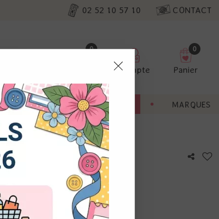
02 52 10 57 10
CONTACT
0
0
Favoris
Compte
Panier
pter
ENT
BONNES AFFAIRES
MARQUES
ur nos
utres, non
s annonces
calisation
otre avis !
 appareil.
laz. Vous
s à droite