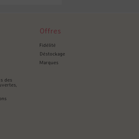
Offres
Fidélité
Déstockage
Marques
és des
uvertes,
ons