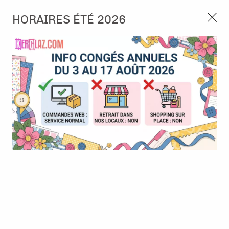
3, rue de Tasmanie 44115 Basse Goulaine
HORAIRES ÉTÉ 2026
Continuer sans accepter
PORT OFFERT À PARTIR DE 49 €
Nous autorisez-vous à utiliser vos
02 52 10 57 10
CONTACT
cookies ?
Ils nous seront utiles pour :
0
Améliorer l'interface et les fonctionnalités du site
Mesurer les campagnes marketing et proposer des
Accueil
>
Die (Matrice de découpe)
>
Die format standard
>
Set
mises à jour sur nos produits
de die : Double alphabet - DIY and Cie - Tout ce qui compte
Gérer l'authentification et surveiller les erreurs
techniques
Certains cookies sont nécessaires à des fins techniques, ils sont donc dispensés
de consentement. D'autres, non obligatoires, peuvent être utilisés pour la
personnalisation des annonces et du contenu, la mesure des annonces et du
contenu, la connaissance de l'audience et le développement de produits, les
données de géolocalisation précises et l'identification par le balayage de l'appareil,
le stockage et/ou l'accès aux informations sur un appareil. Si vous donnez votre
consentement, celui-ci sera valable sur l’ensemble des sous-domaines de Kerglaz.
Vous disposez de la possibilité de retirer votre consentement à tout moment en
cliquant sur le widget en bas à droite de la page. Pour en savoir plus, consulter
notre politique de cookie.