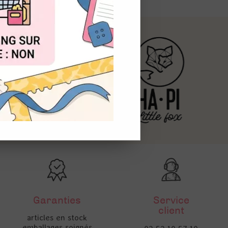
OUT
Garanties
Service
client
articles en stock
emballages soignés