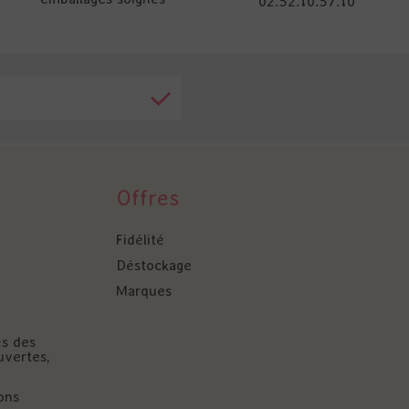
02.52.10.57.10
Offres
Fidélité
Déstockage
Marques
és des
uvertes,
ons