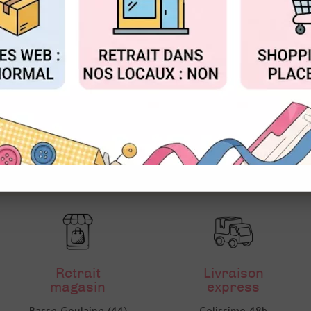
FIGURER
ACCEPTER T
Retrait
Livraison
magasin
express
Basse Goulaine (44)
Colissimo 48h