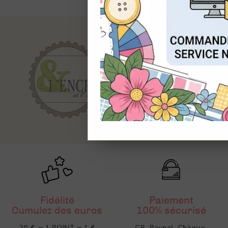
CON
Fidélité
Paiement
Cumulez des euros
100% sécurisé
20 € = 1 POINT = 1 €
CB, Paypal, Chèque,