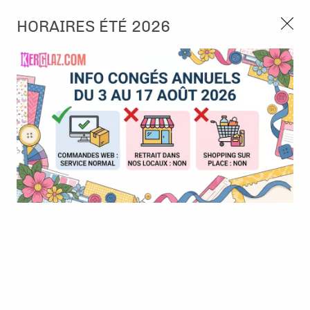
3, rue de Tasmanie 44115 Basse Goulaine
HORAIRES ÉTÉ 2026
Continuer sans accepter
PORT OFFERT À PARTIR DE 49 €
Nous autorisez-vous à utiliser vos
02 52 10 57 10
CONTACT
cookies ?
Ils nous seront utiles pour :
0
Améliorer l'interface et les fonctionnalités du site
Mesurer les campagnes marketing et proposer des
Accueil
>
Cachets de cire
>
Sceaux
>
Sceau - Trio de flocons
mises à jour sur nos produits
Gérer l'authentification et surveiller les erreurs
techniques
Certains cookies sont nécessaires à des fins techniques, ils sont donc dispensés
de consentement. D'autres, non obligatoires, peuvent être utilisés pour la
personnalisation des annonces et du contenu, la mesure des annonces et du
contenu, la connaissance de l'audience et le développement de produits, les
données de géolocalisation précises et l'identification par le balayage de l'appareil,
le stockage et/ou l'accès aux informations sur un appareil. Si vous donnez votre
consentement, celui-ci sera valable sur l’ensemble des sous-domaines de Kerglaz.
Vous disposez de la possibilité de retirer votre consentement à tout moment en
cliquant sur le widget en bas à droite de la page. Pour en savoir plus, consulter
notre politique de cookie.