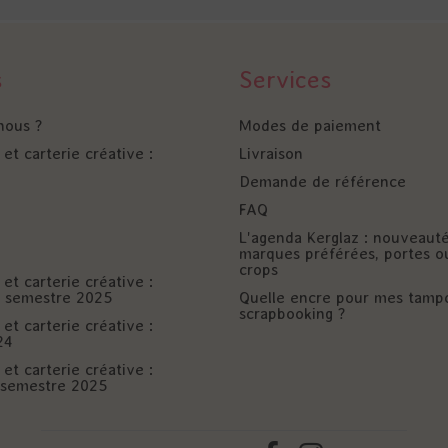
s
Services
nous ?
Modes de paiement
et carterie créative :
Livraison
Demande de référence
FAQ
L'agenda Kerglaz : nouveaut
marques préférées, portes o
crops
et carterie créative :
er semestre 2025
Quelle encre pour mes tamp
scrapbooking ?
et carterie créative :
24
et carterie créative :
è semestre 2025