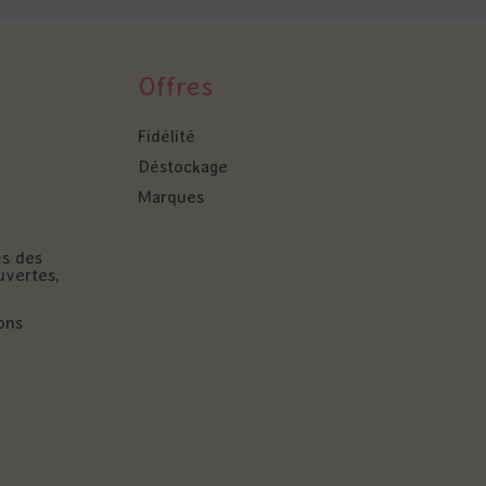
Offres
Fidélité
Déstockage
Marques
és des
uvertes,
ons