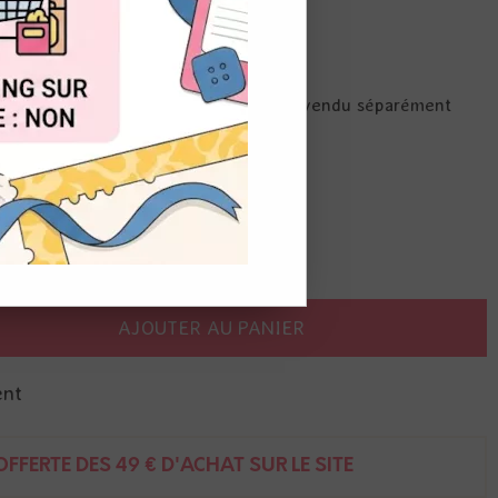
OUT
e cire. A visser sur un manche en bois vendu séparément
AJOUTER AU PANIER
ent
FFERTE DÈS 49 € D'ACHAT SUR LE SITE