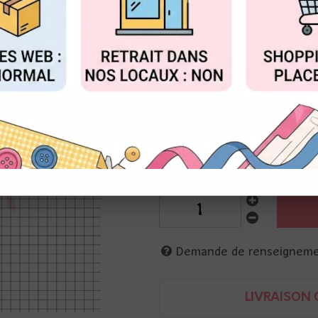
Réf. :
DIY-CI-SC60
FIGURER
ACCEPTER T
DIY&Cie
Sceau en laiton pour cachet d
Diamètre 25mm
nervures de bois
3662855149548
Demande de renseignem
LIVRAISON O