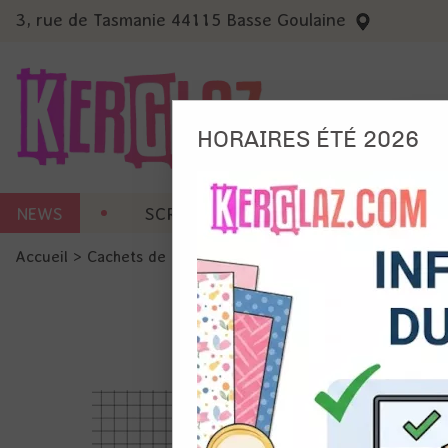
3, rue de Tasmanie 44115 Basse Goulaine
HORAIRES ÉTÉ 2026
Nous
NEWS
SCRAP CARTERIE
MACHINES 
Ils no
Accueil
>
Cachets de cire
>
Sceaux
>
Sceau - Bois
Amé
Mes
pro
Gér
Certains 
obligatoi
et du con
précises 
Si vous 
disposez 
de la pag