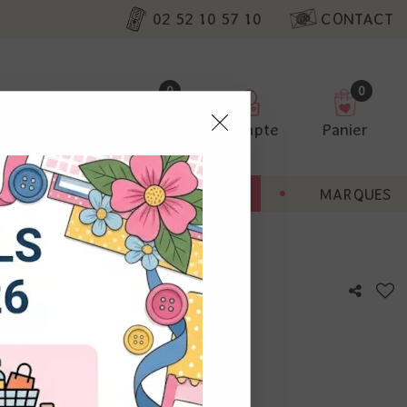
02 52 10 57 10
CONTACT
0
0
Favoris
Compte
Panier
pter
ENT
BONNES AFFAIRES
MARQUES
ur nos
utres, non
s annonces
calisation
otre avis !
 appareil.
laz. Vous
s à droite