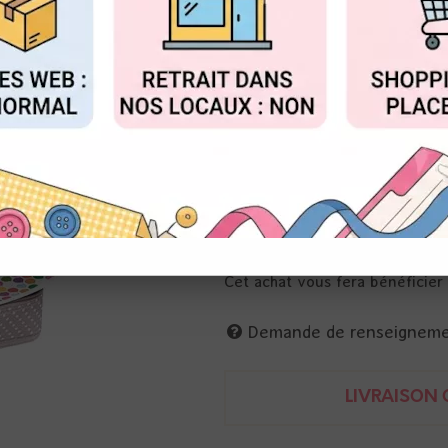
Réf. :
18001034
FIGURER
ACCEPTER T
Petite valise pour emporter vot
35 x 35 x 8 cm et plein de po
tissu beige à pois
Cet achat vous fera bénéficie
Demande de renseignem
LIVRAISON O