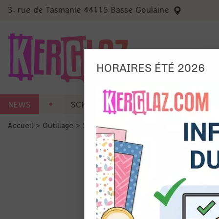
3, rue de Tasmanie 44115 Basse Goulaine
HORAIRES ÉTÉ 2026
Nous
NEWS
SCRAP CARTERIE
MACHINES 
Ils no
Accueil
>
Outillage
>
Scrap Mobile - Valise et Tote
>
Sac tra
Amé
Mes
pro
Gér
Certains 
obligatoi
et du con
précises 
Si vous 
disposez 
de la pag