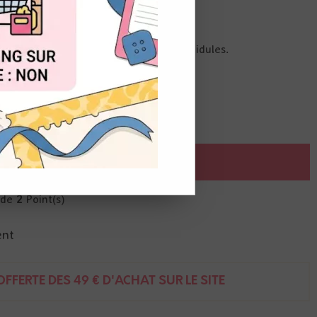
OUT
re scrap avec vous, papiers, et scrapbidules.
ches
AJOUTER AU PANIER
r de
2
Point(s)
ent
FFERTE DÈS 49 € D'ACHAT SUR LE SITE