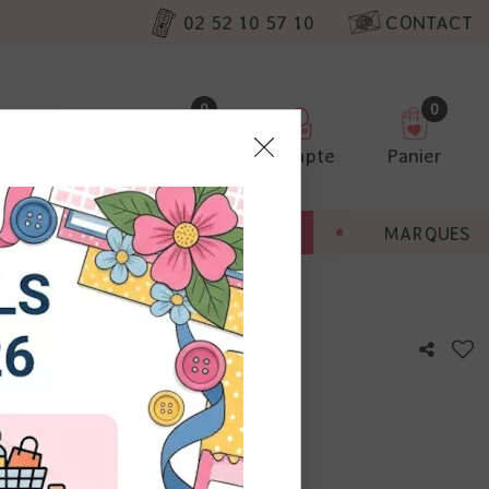
02 52 10 57 10
CONTACT
0
0
Favoris
Compte
Panier
pter
ENT
BONNES AFFAIRES
MARQUES
ur nos
utres, non
s annonces
calisation
otre avis !
 appareil.
laz. Vous
s à droite