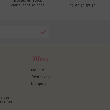
articles en stock
emballages soignés
02.52.10.57.10
Offres
Fidélité
Déstockage
Marques
és des
uvertes,